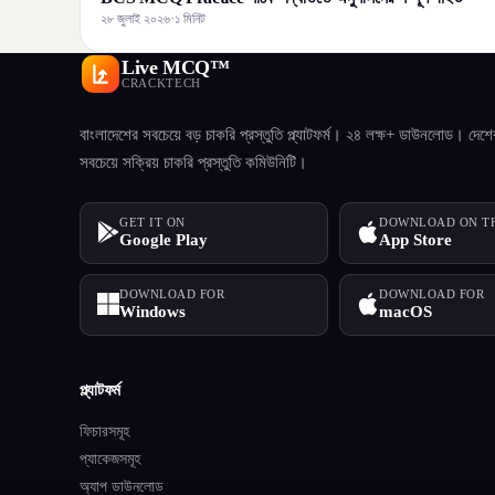
২৮ জুলাই ২০২৬
·
১ মিনিট
Live MCQ™
CRACKTECH
বাংলাদেশের সবচেয়ে বড় চাকরি প্রস্তুতি প্ল্যাটফর্ম। ২৪ লক্ষ+ ডাউনলোড। দেশে
সবচেয়ে সক্রিয় চাকরি প্রস্তুতি কমিউনিটি।
GET IT ON
DOWNLOAD ON T
Google Play
App Store
DOWNLOAD FOR
DOWNLOAD FOR
Windows
macOS
প্ল্যাটফর্ম
ফিচারসমূহ
প্যাকেজসমূহ
অ্যাপ ডাউনলোড