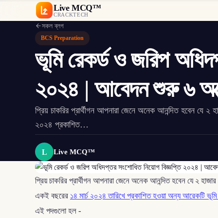
Live MCQ™
CRACKTECH
সকল ব্লগ
BCS Preparation
ভূমি রেকর্ড ও জরিপ অধিদ
২০২৪ | আবেদন শুরু ৬ অক
প্রিয় চাকরির প্রার্থীগন আপনারা জেনে অনেক আনন্দিত হবেন যে ২ হা
২০২৪ প্রকাশিত…
L
Live MCQ™
প্রিয় চাকরির প্রার্থীগন আপনারা জেনে অনেক আনন্দিত হবেন যে ২ হাজার
একই বছরের
১৪ মার্চ ২০২৪ তারিখে প্রকাশিত হওয়া অন্য আরেকটি ভূমি 
এই পদগুলো হল -