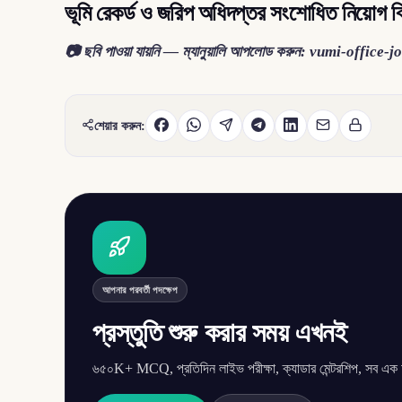
ভূমি রেকর্ড ও জরিপ অধিদপ্তর সংশোধিত নিয়োগ বিজ
📷 ছবি পাওয়া যায়নি — ম্যানুয়ালি আপলোড করুন: vumi-office-j
শেয়ার করুন:
আপনার পরবর্তী পদক্ষেপ
প্রস্তুতি শুরু করার সময় এখনই
৬৫০K+ MCQ, প্রতিদিন লাইভ পরীক্ষা, ক্যাডার মেন্টরশিপ, সব এক অ্