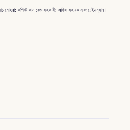
; যাচ মোহরা; কপিস্ট কাম বেঞ্চ সহকারী; অফিস সহায়ক এবং চেইনম্যান।