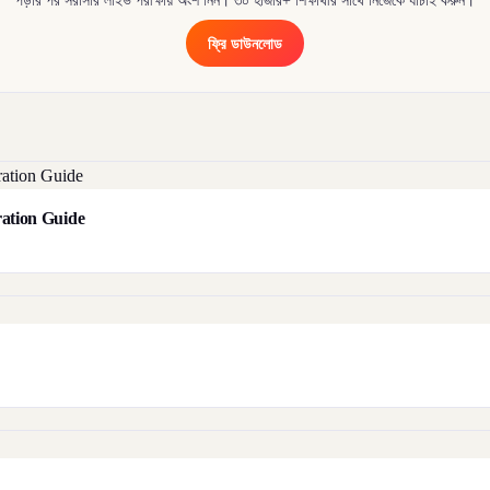
পড়ার পর সরাসরি লাইভ পরীক্ষায় অংশ নিন। ৩০ হাজার+ শিক্ষার্থীর সাথে নিজেকে যাচাই করুন।
ফ্রি ডাউনলোড
aration Guide