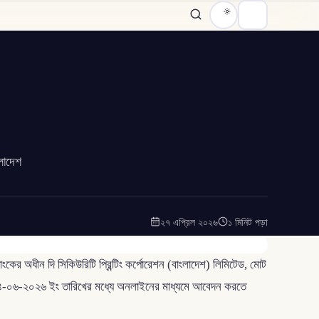
ংলাদেশ
২৭ এপ্রিল ২০২৬
১ মিনিট পড়া
াংকের অধীন দি সিকিউরিটি প্রিন্টিং কর্পোরেশন (বাংলাদেশ) লিমিটেড, মোট
ামী ০৪-০৬-২০২৬ ইং তারিখের মধ্যে অনলাইনের মাধ্যমে আবেদন করতে