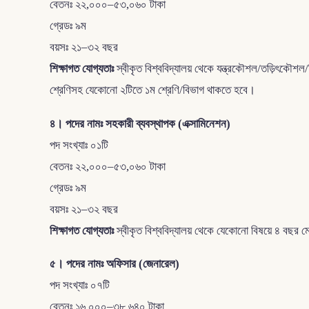
বেতনঃ ২২,০০০–৫৩,০৬০ টাকা
গ্রেডঃ ৯ম
বয়সঃ ২১–৩২ বছর
শিক্ষাগত যোগ্যতাঃ
স্বীকৃত বিশ্ববিদ্যালয় থেকে যন্ত্রকৌশল/তড়িৎকৌশল/
শ্রেণিসহ যেকোনো ২টিতে ১ম শ্রেণি/বিভাগ থাকতে হবে।
৪। পদের নামঃ সহকারী ব্যবস্থাপক (এক্সামিনেশন)
পদ সংখ্যাঃ ০১টি
বেতনঃ ২২,০০০–৫৩,০৬০ টাকা
গ্রেডঃ ৯ম
বয়সঃ ২১–৩২ বছর
শিক্ষাগত যোগ্যতাঃ
স্বীকৃত বিশ্ববিদ্যালয় থেকে যেকোনো বিষয়ে ৪ বছর 
৫। পদের নামঃ অফিসার (জেনারেল)
পদ সংখ্যাঃ ০৭টি
বেতনঃ ১৬,০০০–৩৮,৬৪০ টাকা