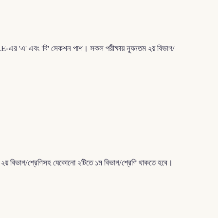
I.E-এর 'এ' এবং 'বি' সেকশন পাশ। সকল পরীক্ষায় ন্যূনতম ২য় বিভাগ/
নতম ২য় বিভাগ/শ্রেণিসহ যেকোনো ২টিতে ১ম বিভাগ/শ্রেণি থাকতে হবে।