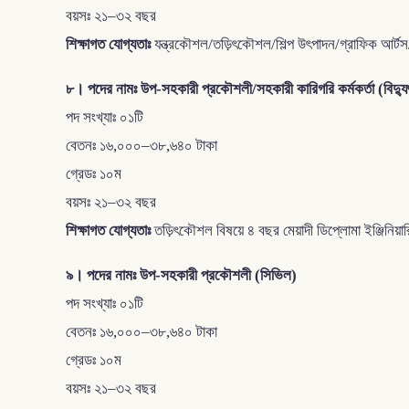
বয়সঃ ২১–৩২ বছর
শিক্ষাগত যোগ্যতাঃ
যন্ত্রকৌশল/তড়িৎকৌশল/শিল্প উৎপাদন/গ্রাফিক আর্টস/প্
৮। পদের নামঃ উপ-সহকারী প্রকৌশলী/সহকারী কারিগরি কর্মকর্তা (বিদ্যু
পদ সংখ্যাঃ ০১টি
বেতনঃ ১৬,০০০–৩৮,৬৪০ টাকা
গ্রেডঃ ১০ম
বয়সঃ ২১–৩২ বছর
শিক্ষাগত যোগ্যতাঃ
তড়িৎকৌশল বিষয়ে ৪ বছর মেয়াদী ডিপ্লোমা ইঞ্জিনিয়া
৯। পদের নামঃ উপ-সহকারী প্রকৌশলী (সিভিল)
পদ সংখ্যাঃ ০১টি
বেতনঃ ১৬,০০০–৩৮,৬৪০ টাকা
গ্রেডঃ ১০ম
বয়সঃ ২১–৩২ বছর