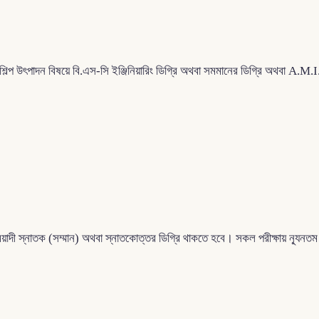
শিল্প উৎপাদন বিষয়ে বি.এস-সি ইঞ্জিনিয়ারিং ডিগ্রি অথবা সমমানের ডিগ্রি অথবা A.M.
মেয়াদী স্নাতক (সম্মান) অথবা স্নাতকোত্তর ডিগ্রি থাকতে হবে। সকল পরীক্ষায় ন্যূ