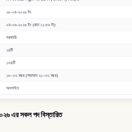
২৮-০৪-২০২৬ ইং
০৪-০৬-২০২৬ ইং (রাত ১১:৫৯ টা)
সরকারি
২৪টি
১৩৪টি
১৮–৩২ বছর (পদভেদে ২১–৩২ বছর)
অনলাইন
তি ২০২৬ এর সকল পদ বিস্তারিত