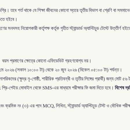
িগ্রি। তবে শর্ত থাকে যে শিক্ষা জীবনের কোনো স্তরে তৃতীয় বিভাগ বা শ্রেণি বা সমম
াকিতে হইবে।
ণের সনদসহ নিয়োগকারী কর্তৃপক্ষ কর্তৃক গৃহীত স্ট্যান্ডার্ড অ্যাপ্টিচুড টেস্টে উত্তীর্ণ 
 বয়স প্রমাণের ক্ষেত্রে কোনো এফিডেভিট গ্রহণযোগ্য নয়।
৪ মে ২০২৬ (সকাল ১০:০০ টা) থেকে ২০ জুন ২০২৬ (বিকেল ০৫:০০ টা) পর্যন্ত।
 (ক্ষুদ্র নৃ-গোষ্ঠী, শারীরিক প্রতিবন্ধী ও তৃতীয় লিঙ্গের প্রার্থী) জন্য মোট ৫৬
k প্রি-পেইড মোবাইল থেকে SMS-এর মাধ্যমে পরীক্ষার ফি জমা দিতে হবে।
বিশেষ দ্রষ
ক্রমিক নং (৩) এর পদে MCQ, লিখিত, স্ট্যান্ডার্ড অ্যাপ্টিচুড টেস্ট ও মৌখিক পরী