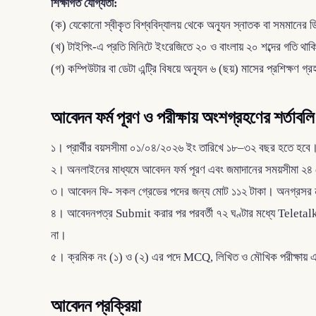
শিক্ষাগত যোগ্যতা:
(ক) যেকোনো স্বীকৃত বিশ্ববিদ্যালয় থেকে অন্যূন স্নাতক বা সমমানের ড
(খ) টাইপিং-এ প্রতি মিনিটে ইংরেজিতে ২০ ও বাংলায় ২০ শব্দের গতি থ
(গ) কম্পিউটার বা ডেটা এন্ট্রি বিষয়ে অন্যূন ৬ (ছয়) মাসের প্রশিক্ষণ গ্রহ
আবেদন ফর্ম পূরণ ও পরীক্ষায় অংশগ্রহণের শর্তাবলি
১। প্রার্থীর বয়সসীমা ০১/০৪/২০২৬ ইং তারিখে ১৮–৩২ বছর হতে হবে।
২। অনলাইনের মাধ্যমে আবেদন ফর্ম পূরণ এবং জমাদানের সময়সীমা ২
৩। আবেদন ফি- সকল গ্রেডের পদের জন্য মোট ১১২ টাকা। অনগ্রসর নাগরিকদের
৪। আবেদনপত্র Submit করার পর পরবর্তী ৭২ ঘণ্টার মধ্যে Teletal
না।
৫। ক্রমিক নং (১) ও (২) এর পদে MCQ, লিখিত ও মৌখিক পরীক্ষায় এবং 
আবেদন প্রক্রিয়া