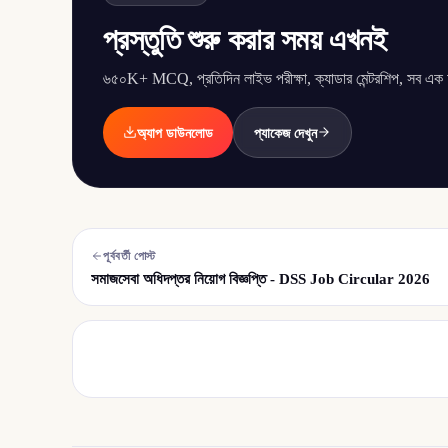
প্রস্তুতি শুরু করার সময় এখনই
৬৫০K+ MCQ, প্রতিদিন লাইভ পরীক্ষা, ক্যাডার মেন্টরশিপ, সব এক অ্
অ্যাপ ডাউনলোড
প্যাকেজ দেখুন
পূর্ববর্তী পোস্ট
সমাজসেবা অধিদপ্তর নিয়োগ বিজ্ঞপ্তি - DSS Job Circular 2026