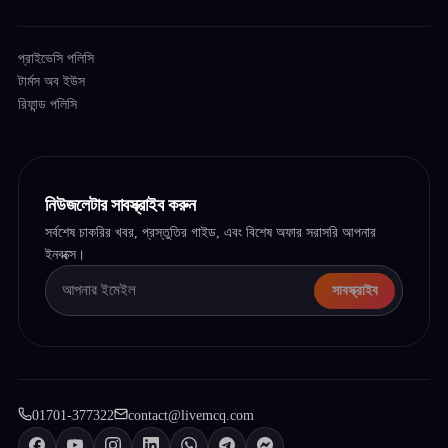
প্রাইভেসি পলিসি
টার্মস অব ইউস
রিফান্ড পলিসি
নিউজলেটার সাবস্ক্রাইব করুন
সর্বশেষ চাকরির খবর, প্রস্তুতির গাইড, এবং বিশেষ অফার সরাসরি আপনার
ইনবক্সে।
সাবস্ক্রাইব
01701-377322
contact@livemcq.com