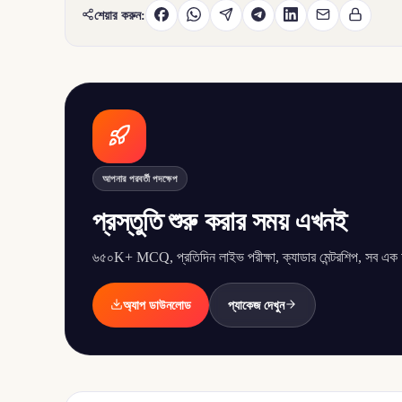
শেয়ার করুন:
আপনার পরবর্তী পদক্ষেপ
প্রস্তুতি শুরু করার সময় এখনই
৬৫০K+ MCQ, প্রতিদিন লাইভ পরীক্ষা, ক্যাডার মেন্টরশিপ, সব এক অ্
অ্যাপ ডাউনলোড
প্যাকেজ দেখুন