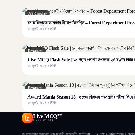
Job Circular
বন অধিদপ্তর ফরেস্টার নিয়োগ বিজ্ঞপ্তি – Forest Department F
২৮ জুলাই ২০২৬
·
১ মিনিট
Resources
Live MCQ Flash Sale | ১০ বছরে পদার্পণ উপলক্ষে ২৪ ঘণ্টার বির
২৮ জুলাই ২০২৬
·
১ মিনিট
Resources
Award Mania Season 18 | ৫১তম বিসিএস প্রস্তুতির পরীক্ষা দিয়ে জ
২৮ জুলাই ২০২৬
·
১ মিনিট
Live MCQ™
CRACKTECH
বাংলাদেশের সবচেয়ে বড় চাকরি প্রস্তুতি প্ল্যাটফর্ম। ২৪ লক্ষ+ ডাউনলোড। দেশে