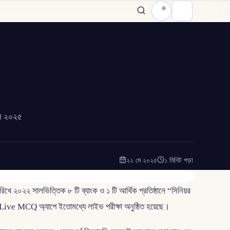
মে ২০২৫
২২ মে ২০২৫
১ মিনিট পড়া
খে ২০২২ সালভিত্তিক ৮ টি ব্যাংক ও ১ টি আর্থিক প্রতিষ্ঠানে “সিনিয়র
উপর Live MCQ অ্যাপে ইতোমধ্যে লাইভ পরীক্ষা অনুষ্ঠিত হয়েছে।