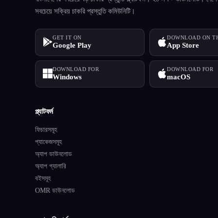
সবচেয়ে সক্রিয় চাকরি প্রস্তুতি কমিউনিটি।
GET IT ON
DOWNLOAD ON T
Google Play
App Store
DOWNLOAD FOR
DOWNLOAD FOR
Windows
macOS
প্ল্যাটফর্ম
ফিচারসমূহ
প্যাকেজসমূহ
অ্যাপ ডাউনলোড
অ্যাপ গ্যালারি
বইসমূহ
OMR ডাউনলোড