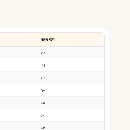
নম্বর বন্টন
৩৫
৩৫
৩০
২০
১০
১৫
১৫