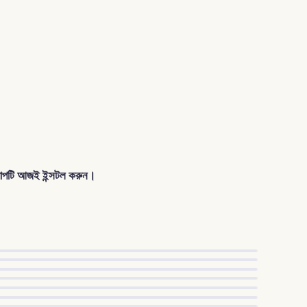
াপটি আজই ইন্সটল করুন।