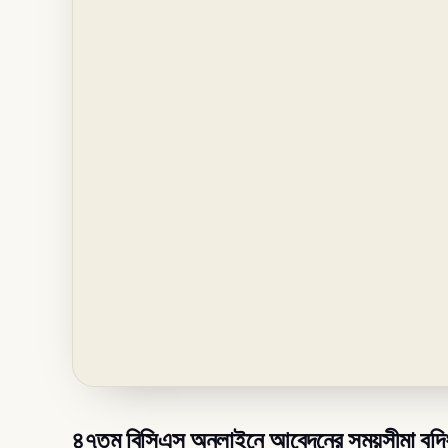
৪৭তম বিসিএস অনলাইনে আবেদনের সময়সীমা বৃদ্ধি স