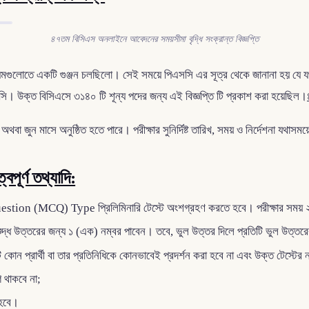
৪৭তম বিসিএস অনলাইনে আবেদনের সময়সীমা বৃদ্ধি সংক্রান্ত বিজ্ঞপ্তি
াধ্যমগুলোতে একটি গুঞ্জন চলছিলো। সেই সময়ে পিএসসি এর সূত্র থেকে জানানা হয় যে য
ি। উক্ত বিসিএসে ৩১৪০ টি শূন্য পদের জন্য এই বিজ্ঞপ্তি টি প্রকাশ করা হয়েছিল।
বা জুন মাসে অনুষ্ঠিত হতে পারে। পরীক্ষার সুনির্দিষ্ট তারিখ, সময় ও নির্দেশনা যথা
বপূর্ণ তথ্যাদি:
stion (MCQ) Type প্রিলিমিনারি টেস্টে অংশগ্রহণ করতে হবে। পরীক্ষার সময় ২ 
 শুদ্ধ উত্তরের জন্য ১ (এক) নম্বর পাবেন। তবে, ভুল উত্তর দিলে প্রতিটি ভুল উত্তরের
প্রার্থী বা তার প্রতিনিধিকে কোনভাবেই প্রদর্শন করা হবে না এবং উক্ত টেস্টের নম্বর 
গ থাকবে না;
 হবে।