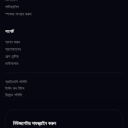
পার্টনারশিপ
স্পনসর সংগ্রহ করুন
সাপোর্ট
প্রশ্ন করুন
প্রশ্নোত্তর
হেল্প সেন্টার
ডাউনলোড
প্রাইভেসি পলিসি
টার্মস অব ইউস
রিফান্ড পলিসি
নিউজলেটার সাবস্ক্রাইব করুন