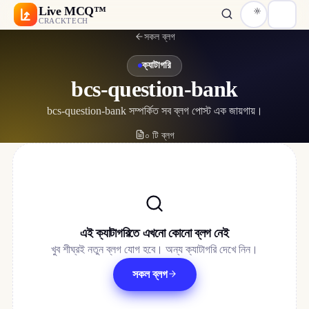
Live MCQ™
CRACKTECH
সকল ব্লগ
ক্যাটাগরি
bcs-question-bank
bcs-question-bank সম্পর্কিত সব ব্লগ পোস্ট এক জায়গায়।
০ টি ব্লগ
এই ক্যাটাগরিতে এখনো কোনো ব্লগ নেই
খুব শীঘ্রই নতুন ব্লগ যোগ হবে। অন্য ক্যাটাগরি দেখে নিন।
সকল ব্লগ