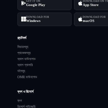
GET IT ON
DOWNLOAD ON T
Google Play
App Store
DOWNLOAD FOR
DOWNLOAD FOR
Windows
macOS
প্ল্যাটফর্ম
ফিচারসমূহ
প্যাকেজসমূহ
অ্যাপ ডাউনলোড
অ্যাপ গ্যালারি
বইসমূহ
OMR ডাউনলোড
ব্লগ ও রিসোর্স
ব্লগ
রিসোর্স লাইব্রেরি