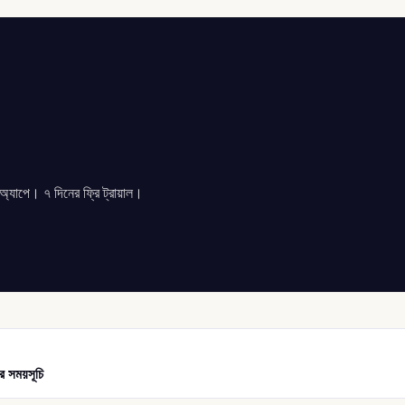
যাপে। ৭ দিনের ফ্রি ট্রায়াল।
ার সময়সূচি