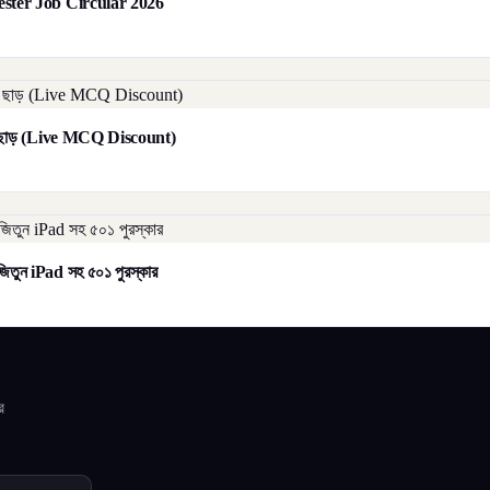
orester Job Circular 2026
াট ছাড় (Live MCQ Discount)
িতুন iPad সহ ৫০১ পুরস্কার
র