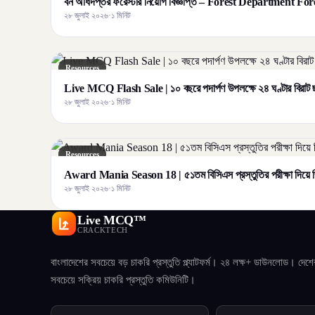
বন অধিদপ্তর ফরেস্টার নিয়োগ বিজ্ঞপ্তি – Forest Department F
২৮ জুলাই ২০২৬
·
১ মিনিট
Resources
Live MCQ Flash Sale | ১০ বছরে পদার্পণ উপলক্ষে ২৪ ঘণ্টার বির
২৮ জুলাই ২০২৬
·
১ মিনিট
Resources
Award Mania Season 18 | ৫১তম বিসিএস প্রস্তুতির পরীক্ষা দিয়ে জ
২৮ জুলাই ২০২৬
·
১ মিনিট
Live MCQ™
CRACKTECH
বাংলাদেশের সবচেয়ে বড় চাকরি প্রস্তুতি প্ল্যাটফর্ম। ২৪ লক্ষ+ ডাউনলোড। দেশে
সবচেয়ে সক্রিয় চাকরি প্রস্তুতি কমিউনিটি।