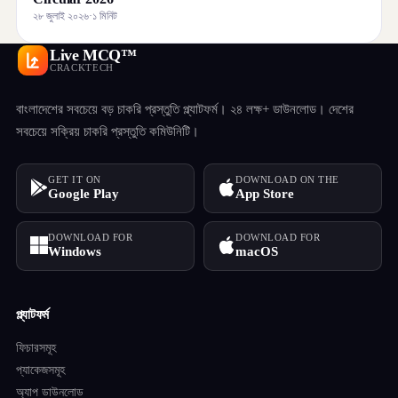
২৮ জুলাই ২০২৬
·
১ মিনিট
Live MCQ™
CRACKTECH
বাংলাদেশের সবচেয়ে বড় চাকরি প্রস্তুতি প্ল্যাটফর্ম। ২৪ লক্ষ+ ডাউনলোড। দেশের
সবচেয়ে সক্রিয় চাকরি প্রস্তুতি কমিউনিটি।
GET IT ON
DOWNLOAD ON THE
Google Play
App Store
DOWNLOAD FOR
DOWNLOAD FOR
Windows
macOS
প্ল্যাটফর্ম
ফিচারসমূহ
প্যাকেজসমূহ
অ্যাপ ডাউনলোড