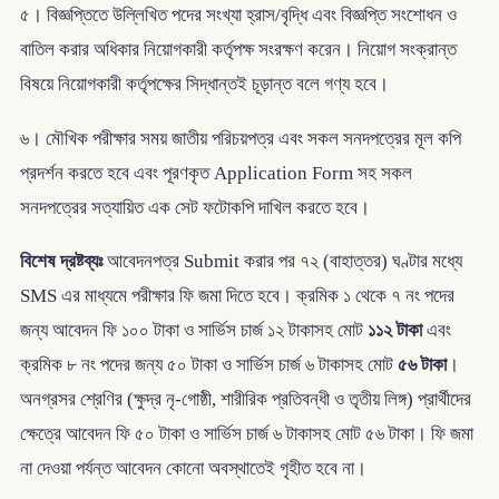
৫। বিজ্ঞপ্তিতে উল্লিখিত পদের সংখ্যা হ্রাস/বৃদ্ধি এবং বিজ্ঞপ্তি সংশোধন ও
বাতিল করার অধিকার নিয়োগকারী কর্তৃপক্ষ সংরক্ষণ করেন। নিয়োগ সংক্রান্ত
বিষয়ে নিয়োগকারী কর্তৃপক্ষের সিদ্ধান্তই চূড়ান্ত বলে গণ্য হবে।
৬। মৌখিক পরীক্ষার সময় জাতীয় পরিচয়পত্র এবং সকল সনদপত্রের মূল কপি
প্রদর্শন করতে হবে এবং পূরণকৃত Application Form সহ সকল
সনদপত্রের সত্যায়িত এক সেট ফটোকপি দাখিল করতে হবে।
বিশেষ দ্রষ্টব্যঃ
আবেদনপত্র Submit করার পর ৭২ (বাহাত্তর) ঘণ্টার মধ্যে
SMS এর মাধ্যমে পরীক্ষার ফি জমা দিতে হবে। ক্রমিক ১ থেকে ৭ নং পদের
জন্য আবেদন ফি ১০০ টাকা ও সার্ভিস চার্জ ১২ টাকাসহ মোট
১১২ টাকা
এবং
ক্রমিক ৮ নং পদের জন্য ৫০ টাকা ও সার্ভিস চার্জ ৬ টাকাসহ মোট
৫৬ টাকা
।
অনগ্রসর শ্রেণির (ক্ষুদ্র নৃ-গোষ্ঠী, শারীরিক প্রতিবন্ধী ও তৃতীয় লিঙ্গ) প্রার্থীদের
ক্ষেত্রে আবেদন ফি ৫০ টাকা ও সার্ভিস চার্জ ৬ টাকাসহ মোট ৫৬ টাকা। ফি জমা
না দেওয়া পর্যন্ত আবেদন কোনো অবস্থাতেই গৃহীত হবে না।