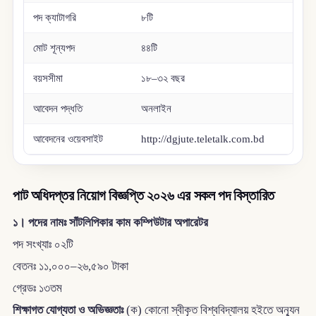
পদ ক্যাটাগরি
৮টি
মোট শূন্যপদ
৪৪টি
বয়সসীমা
১৮–৩২ বছর
আবেদন পদ্ধতি
অনলাইন
আবেদনের ওয়েবসাইট
http://dgjute.teletalk.com.bd
পাট অধিদপ্তর নিয়োগ বিজ্ঞপ্তি ২০২৬ এর সকল পদ বিস্তারিত
১। পদের নামঃ সাঁটলিপিকার কাম কম্পিউটার অপারেটর
পদ সংখ্যাঃ ০২টি
বেতনঃ ১১,০০০–২৬,৫৯০ টাকা
গ্রেডঃ ১৩তম
শিক্ষাগত যোগ্যতা ও অভিজ্ঞতাঃ
(ক) কোনো স্বীকৃত বিশ্ববিদ্যালয় হইতে অন্যূন