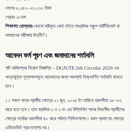
বেতনঃ ৮,২৫০–২০,০১০ টাকা
গ্রেডঃ ২০তম
শিক্ষাগত যোগ্যতাঃ
কোনো স্বীকৃত বোর্ড হইতে মাধ্যমিক স্কুল সার্টিফিকেট বা
সমমানের পরীক্ষায় উত্তীর্ণ।
আবেদন ফর্ম পূরণ এবং জমাদানের শর্তাবলি
পাট অধিদপ্তর নিয়োগ বিজ্ঞপ্তি – DGJUTE Job Circular 2026 এর
অন্তর্ভুক্ত শূন্যপদসমূহে আবেদনের জন্য অবশ্যই নিম্নবর্ণিত শর্তাবলি মানতে
হবে।
১। সকল পদের প্রার্থীর ক্ষেত্রে ০১ জুন, ২০২৬ ইং তারিখে বয়সসীমা ১৮–৩২
বছর হতে হবে। তবে ক্রমিক-১ ও ২ নং এর উল্লিখিত পদের বিভাগীয় প্রার্থীদের
ক্ষেত্রে সর্বোচ্চ বয়সসীমা ৪০ বছর পর্যন্ত শিথিলযোগ্য। বয়স প্রমাণের ক্ষেত্রে
এফিডেভিট গ্রহণযোগ্য নয়।