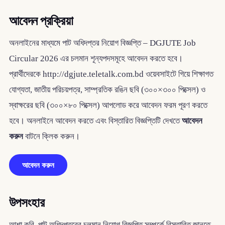
আবেদন প্রক্রিয়া
অনলাইনের মাধ্যমে পাট অধিদপ্তর নিয়োগ বিজ্ঞপ্তি – DGJUTE Job
Circular 2026 এর চলমান শূন্যপদসমূহে আবেদন করতে হবে।
প্রার্থীদেরকে http://dgjute.teletalk.com.bd ওয়েবসাইটে গিয়ে শিক্ষাগত
যোগ্যতা, জাতীয় পরিচয়পত্র, সাম্প্রতিক রঙিন ছবি (৩০০×৩০০ পিক্সেল) ও
স্বাক্ষরের ছবি (৩০০×৮০ পিক্সেল) আপলোড করে আবেদন ফরম পূরণ করতে
হবে। অনলাইনে আবেদন করতে এবং বিস্তারিত বিজ্ঞপ্তিটি দেখতে
আবেদন
করুন
বাটনে ক্লিক করুন।
আবেদন করুন
উপসংহার
আশা করি, পাট অধিদপ্তরের চলমান নিয়োগ বিজ্ঞপ্তি সম্পর্কে বিস্তারিত জানতে