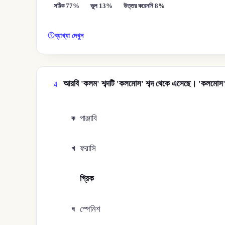
সঠিক 77%
ভুল 13%
উত্তর করেননি 8%
ব্যাখ্যা দেখুন
আরবি 'কলম' শব্দটি 'কলমোস' শব্দ থেকে এসেছে। 'কলমোস'
4
পাঞ্জাবি
ক
ফরাসি
খ
গ্রিক
গ
স্পেনিশ
ঘ