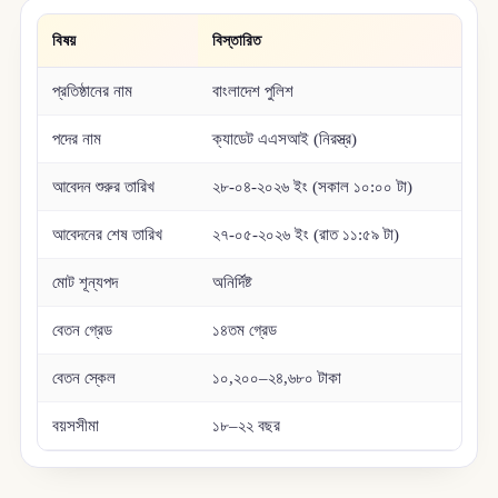
বিষয়
বিস্তারিত
প্রতিষ্ঠানের নাম
বাংলাদেশ পুলিশ
পদের নাম
ক্যাডেট এএসআই (নিরস্ত্র)
আবেদন শুরুর তারিখ
২৮-০৪-২০২৬ ইং (সকাল ১০:০০ টা)
আবেদনের শেষ তারিখ
২৭-০৫-২০২৬ ইং (রাত ১১:৫৯ টা)
মোট শূন্যপদ
অনির্দিষ্ট
বেতন গ্রেড
১৪তম গ্রেড
বেতন স্কেল
১০,২০০–২৪,৬৮০ টাকা
বয়সসীমা
১৮–২২ বছর