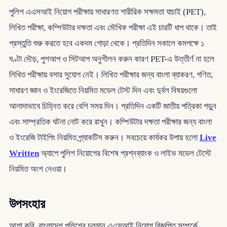
পুলিশ এএসআই নিয়োগ পরীক্ষায় সাধারণত শারীরিক সক্ষমতা যাচাই (PET),
লিখিত পরীক্ষা, কম্পিউটার দক্ষতা এবং মৌখিক পরীক্ষা এই চারটি ধাপ থাকে। তাই
প্রস্তুতি শুরু করতে হবে একদম গোড়া থেকে। প্রতিদিন সকালে কমপক্ষে ১
ঘণ্টা দৌড়, পুশআপ ও সিটআপ অনুশীলন করুন কারণ PET-এ উত্তীর্ণ না হলে
লিখিত পরীক্ষায় বসার সুযোগ নেই। লিখিত পরীক্ষার জন্য বাংলা ব্যাকরণ, গণিত,
সাধারণ জ্ঞান ও ইংরেজিতে নিয়মিত মডেল টেস্ট দিন এবং দুর্বল বিষয়গুলো
আলাদাভাবে চিহ্নিত করে বেশি সময় দিন। প্রতিদিন একটি জাতীয় পত্রিকা পড়ুন
এবং সাম্প্রতিক ঘটনা নোট করে রাখুন। কম্পিউটার দক্ষতা পরীক্ষার জন্য বাংলা
ও ইংরেজি টাইপিং নিয়মিত প্র্যাকটিস করুন। সবচেয়ে কার্যকর উপায় হলো
Live
Written
অ্যাপে পুলিশ নিয়োগের বিশেষ প্রশ্নব্যাংক ও লাইভ মডেল টেস্টে
নিয়মিত অংশ নেওয়া।
উপসংহার
আশা করি, বাংলাদেশ পুলিশের চলমান এএসআই নিয়োগ বিজ্ঞপ্তি সম্পর্কে