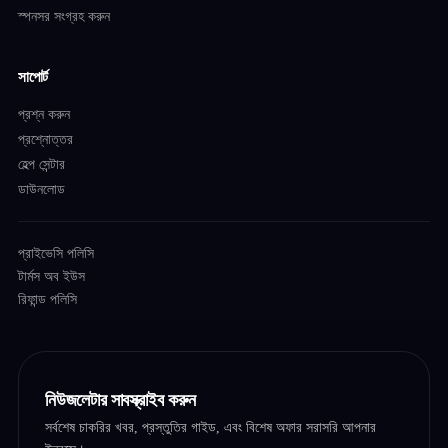
স্পনসর সংগ্রহ করুন
সাপোর্ট
প্রশ্ন করুন
প্রশ্নোত্তর
হেল্প সেন্টার
ডাউনলোড
প্রাইভেসি পলিসি
টার্মস অব ইউস
রিফান্ড পলিসি
নিউজলেটার সাবস্ক্রাইব করুন
সর্বশেষ চাকরির খবর, প্রস্তুতির গাইড, এবং বিশেষ অফার সরাসরি আপনার