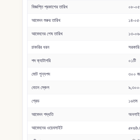
বিজ্ঞপ্তি প্রকাশের তারিখ
০৮-০৫
আবেদন শুরুর তারিখ
১৪-০৫
আবেদনের শেষ তারিখ
১৩-০৬-
চাকরির ধরন
সরকারি 
পদ ক্যাটাগরি
০১টি
মোট শূন্যপদ
৩০০ জ
বেতন স্কেল
৯,৩০০–
গ্রেড
১৬তম
আবেদন পদ্ধতি
অনলাই
আবেদনের ওয়েবসাইট
avub.