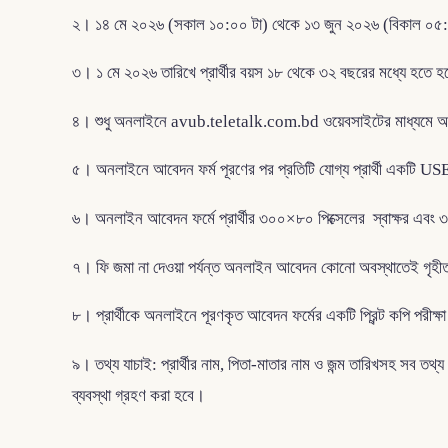
২। ১৪ মে ২০২৬ (সকাল ১০:০০ টা) থেকে ১৩ জুন ২০২৬ (বিকাল ০৫:০০
৩। ১ মে ২০২৬ তারিখে প্রার্থীর বয়স ১৮ থেকে ৩২ বছরের মধ্যে হতে হব
৪। শুধু অনলাইনে avub.teletalk.com.bd ওয়েবসাইটের মাধ্যমে আব
৫। অনলাইনে আবেদন ফর্ম পূরণের পর প্রতিটি যোগ্য প্রার্থী একটি U
৬। অনলাইন আবেদন ফর্মে প্রার্থীর ৩০০×৮০ পিক্সেলের স্বাক্ষর এবং
৭। ফি জমা না দেওয়া পর্যন্ত অনলাইন আবেদন কোনো অবস্থাতেই গৃহী
৮। প্রার্থীকে অনলাইনে পূরণকৃত আবেদন ফর্মের একটি প্রিন্ট কপি পরীক্
৯। তথ্য যাচাই: প্রার্থীর নাম, পিতা-মাতার নাম ও জন্ম তারিখসহ সব তথ্
ব্যবস্থা গ্রহণ করা হবে।