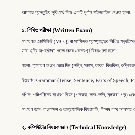
আপনার প্রস্তুতির সুবিধার্থে নিচে একটি পূর্ণাঙ্গ গাইডলাইন দেওয়া হলো:
১. লিখিত পরীক্ষা (Written Exam)
সাধারণত এমসিকিউ (MCQ) বা সংক্ষিপ্ত প্রশ্নোত্তর লিখিত পদ্ধতিত
ডাটা এন্ট্রি অপারেটর” পদের জন্য গুরুত্বপূর্ণ বিষয়গুলো হলো:
বাংলা: ব্যাকরণ অংশে জোর দিন (সন্ধি, সমাস, কারক-বিভক্তি, শুদ্ধিক
ইংরেজি: Grammar (Tense, Sentence, Parts of Speech, Prepo
গণিত: পাটিগণিতের সাধারণ নিয়ম (শতকরা, লাভ-ক্ষতি, সুদকষা, গড়) এব
সাধারণ জ্ঞান: বাংলাদেশ ও আন্তর্জাতিক বিষয়াবলি, বিশেষ করে আনসার ও 
২. কম্পিউটার বিষয়ক জ্ঞান (Technical Knowledge)