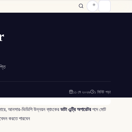
r
প্তি
১১ মে ২০২৬
১ মিনিট পড়া
সারে, আনসার-ভিডিপি উন্নয়ন ব্যাংকের
ডাটা এন্ট্রি অপারেটর
পদে মোট
 আবেদন করতে পারবেন