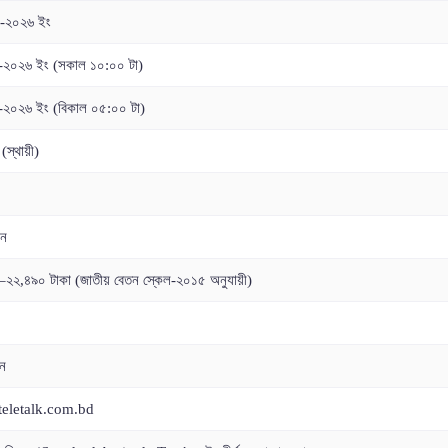
-২০২৬ ইং
-২০২৬ ইং (সকাল ১০:০০ টা)
২০২৬ ইং (বিকাল ০৫:০০ টা)
(স্থায়ী)
ন
২২,৪৯০ টাকা (জাতীয় বেতন স্কেল-২০১৫ অনুযায়ী)
ন
teletalk.com.bd