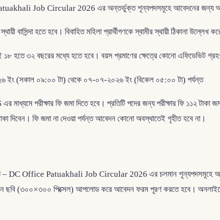
ce Patuakhali Job Circular 2026 এর অন্তর্ভুক্ত শূন্যপদসমূহে আবেদনের জন্য অবশ
 স্থায়ী বাসিন্দা হতে হবে। বিবাহিত মহিলা প্রার্থীগণকে স্বামীর স্থায়ী ঠিকানা উল্ল
 ১৮ হতে ৩২ বছরের মধ্যে হতে হবে। বয়স প্রমাণের ক্ষেত্রে কোনো এফিডেভিট গ্রহ
৬ ইং (সকাল ০৯:০০ টা) থেকে ০৭-০৭-২০২৬ ইং (বিকেল ০৫:০০ টা) পর্যন্ত
ধ্যমে পরীক্ষার ফি জমা দিতে হবে। প্রতিটি পদের জন্য পরীক্ষার ফি ১১২ টাকা জমা দ
 ৫৬ টাকা দিবেন। ফি জমা না দেওয়া পর্যন্ত আবেদন কোনো অবস্থাতেই গৃহীত হবে না।
বিজ্ঞপ্তি – DC Office Patuakhali Job Circular 2026 এর চলমান শূন্যপদসমূহে আ
তিক রঙিন ছবি (৩০০×৩০০ পিক্সেল) আপলোড করে আবেদন ফরম পূরণ করতে হবে। অনলাইনে