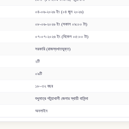
০৪-০৬-২০২৬ ইং (০৪ জুন ২০২৬)
০৮-০৬-২০২৬ ইং (সকাল ০৯:০০ টা)
০৭-০৭-২০২৬ ইং (বিকেল ০৫:০০ টা)
সরকারি (রাজস্বখাতভুক্ত)
২টি
০৯টি
১৮–৩২ বছর
শুধুমাত্র পটুয়াখালী জেলার স্থায়ী বাসিন্দা
অনলাইন