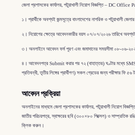
জেলা প্রশাসকের কার্যালয়, পটুয়াখালী নিয়োগ বিজ্ঞপ্তি – DC Offi
১। প্রার্থীকে অবশ্যই জন্মসূত্রে বাংলাদেশের নাগরিক ও পটুয়াখালী জেলার
২। নিয়োগের ক্ষেত্রে আবেদনকারীর বয়স ০৭/০৭/২০২৬ তারিখে অবশ্যই
৩। অনলাইনে আবেদন ফর্ম পূরণ এবং জমাদানের সময়সীমা ০৮-০৬-২০২
৪। আবেদনপত্র Submit করার পর ৭২ (বাহাত্তর) ঘণ্টার মধ্যে SMS এর মা
প্রতিবন্ধী, তৃতীয় লিঙ্গের প্রার্থীগণ) সকল গ্রেডের জন্য পরীক্ষার ফি
আবেদন প্রক্রিয়া
অনলাইনের মাধ্যমে জেলা প্রশাসকের কার্যালয়, পটুয়াখালী নিয়োগ 
জাতীয় পরিচয়পত্র, স্বাক্ষরের ছবি (৩০০×৮০ পিক্সেল) ও সাম্প্র
ক্লিক করুন।