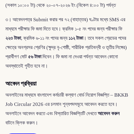
(সকাল ১০:০০ টা) থেকে ২০-০৭-২০২৬ ইং (বিকেল ৪:০০ টা) পর্যন্ত
৩। আবেদনপত্র Submit করার পর ৭২ (বাহাত্তর) ঘণ্টার মধ্যে SMS এর
মাধ্যমে পরীক্ষার ফি জমা দিতে হবে। ক্রমিক ১-৫ নং পদের জন্য পরীক্ষার ফি
২২৩ টাকা
, ক্রমিক ৬-১১ নং পদের জন্য
১১২ টাকা
। তবে সকল গ্রেডের পদের
ক্ষেত্রে অনগ্রসর শ্রেণির (ক্ষুদ্র নৃ-গোষ্ঠী, শারীরিক প্রতিবন্ধী ও তৃতীয় লিঙ্গের)
প্রার্থীগণ মোট
৫৬ টাকা
দিবেন। ফি জমা না দেওয়া পর্যন্ত আবেদন কোনো
অবস্থাতেই গৃহীত হবে না।
আবেদন প্রক্রিয়া
অনলাইনের মাধ্যমে বাংলাদেশ কর্মচারী কল্যাণ বোর্ড নিয়োগ বিজ্ঞপ্তি – BKKB
Job Circular 2026 এর চলমান শূন্যপদসমূহে আবেদন করতে হবে।
অনলাইনে আবেদন করতে এবং বিস্তারিত বিজ্ঞপ্তিটি দেখতে
আবেদন করুন
বাটনে ক্লিক করুন।