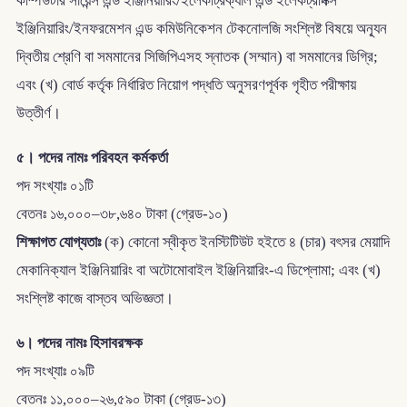
কম্পিউটার সায়েন্স এন্ড ইঞ্জিনিয়ারিং/ইলেকট্রিক্যাল এন্ড ইলেকট্রনিক্স
ইঞ্জিনিয়ারিং/ইনফরমেশন এন্ড কমিউনিকেশন টেকনোলজি সংশ্লিষ্ট বিষয়ে অন্যূন
দ্বিতীয় শ্রেণি বা সমমানের সিজিপিএসহ স্নাতক (সম্মান) বা সমমানের ডিগ্রি;
এবং (খ) বোর্ড কর্তৃক নির্ধারিত নিয়োগ পদ্ধতি অনুসরণপূর্বক গৃহীত পরীক্ষায়
উত্তীর্ণ।
৫। পদের নামঃ পরিবহন কর্মকর্তা
পদ সংখ্যাঃ ০১টি
বেতনঃ ১৬,০০০–৩৮,৬৪০ টাকা (গ্রেড-১০)
শিক্ষাগত যোগ্যতাঃ
(ক) কোনো স্বীকৃত ইনস্টিটিউট হইতে ৪ (চার) বৎসর মেয়াদি
মেকানিক্যাল ইঞ্জিনিয়ারিং বা অটোমোবাইল ইঞ্জিনিয়ারিং-এ ডিপ্লোমা; এবং (খ)
সংশ্লিষ্ট কাজে বাস্তব অভিজ্ঞতা।
৬। পদের নামঃ হিসাবরক্ষক
পদ সংখ্যাঃ ০৯টি
বেতনঃ ১১,০০০–২৬,৫৯০ টাকা (গ্রেড-১৩)