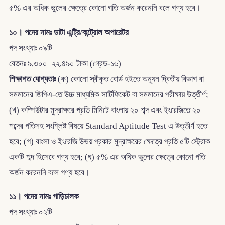
৫% এর অধিক ভুলের ক্ষেত্রে কোনো গতি অর্জন করেননি বলে গণ্য হবে।
১০। পদের নামঃ ডাটা এন্ট্রি/কন্ট্রোল অপারেটর
পদ সংখ্যাঃ ০৯টি
বেতনঃ ৯,৩০০–২২,৪৯০ টাকা (গ্রেড-১৬)
শিক্ষাগত যোগ্যতাঃ
(ক) কোনো স্বীকৃত বোর্ড হইতে অন্যূন দ্বিতীয় বিভাগ বা
সমমানের জিপিএ-তে উচ্চ মাধ্যমিক সার্টিফিকেট বা সমমানের পরীক্ষায় উত্তীর্ণ;
(খ) কম্পিউটার মুদ্রাক্ষরে প্রতি মিনিটে বাংলায় ২০ শব্দ এবং ইংরেজিতে ২০
শব্দের গতিসহ সংশ্লিষ্ট বিষয়ে Standard Aptitude Test এ উত্তীর্ণ হতে
হবে; (গ) বাংলা ও ইংরেজি উভয় প্রকার মুদ্রাক্ষরের ক্ষেত্রে প্রতি ৫টি স্ট্রোক
একটি শব্দ হিসেবে গণ্য হবে; (ঘ) ৫% এর অধিক ভুলের ক্ষেত্রে কোনো গতি
অর্জন করেননি বলে গণ্য হবে।
১১। পদের নামঃ গাড়িচালক
পদ সংখ্যাঃ ০২টি