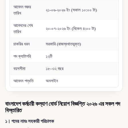
আবেদন শুরুর
২১-০৬-২০২৬ ইং (সকাল ১০:০০ টা)
তারিখ
আবেদনের শেষ
২০-০৭-২০২৬ ইং (বিকেল ৪:০০ টা)
তারিখ
চাকরির ধরন
সরকারি (রাজস্বখাতভুক্ত)
পদ ক্যাটাগরি
১২টি
বয়সসীমা
১৮–৩২ বছর
আবেদন পদ্ধতি
অনলাইন
বাংলাদেশ কর্মচারী কল্যাণ বোর্ড নিয়োগ বিজ্ঞপ্তি ২০২৬ এর সকল পদ
বিস্তারিত
১। পদের নামঃ সহকারী পরিচালক