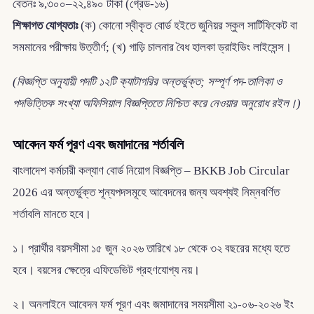
বেতনঃ ৯,৩০০–২২,৪৯০ টাকা (গ্রেড-১৬)
শিক্ষাগত যোগ্যতাঃ
(ক) কোনো স্বীকৃত বোর্ড হইতে জুনিয়র স্কুল সার্টিফিকেট বা
সমমানের পরীক্ষায় উত্তীর্ণ; (খ) গাড়ি চালনার বৈধ হালকা ড্রাইভিং লাইসেন্স।
(বিজ্ঞপ্তি অনুযায়ী পদটি ১২টি ক্যাটাগরির অন্তর্ভুক্ত; সম্পূর্ণ পদ-তালিকা ও
পদভিত্তিক সংখ্যা অফিসিয়াল বিজ্ঞপ্তিতে নিশ্চিত করে নেওয়ার অনুরোধ রইল।)
আবেদন ফর্ম পূরণ এবং জমাদানের শর্তাবলি
বাংলাদেশ কর্মচারী কল্যাণ বোর্ড নিয়োগ বিজ্ঞপ্তি – BKKB Job Circular
2026 এর অন্তর্ভুক্ত শূন্যপদসমূহে আবেদনের জন্য অবশ্যই নিম্নবর্ণিত
শর্তাবলি মানতে হবে।
১। প্রার্থীর বয়সসীমা ১৫ জুন ২০২৬ তারিখে ১৮ থেকে ৩২ বছরের মধ্যে হতে
হবে। বয়সের ক্ষেত্রে এফিডেভিট গ্রহণযোগ্য নয়।
২। অনলাইনে আবেদন ফর্ম পূরণ এবং জমাদানের সময়সীমা ২১-০৬-২০২৬ ইং