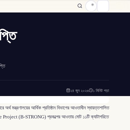
প্তি
্তি
২৪ জুন ২০২৬
১ মিনিট পড়া
অর্থ মন্ত্রণালয়ের আর্থিক প্রতিষ্ঠান বিভাগের আওতাধীন স্বায়ত্তশাসিত
roject (B-STRONG) প্রকল্পের আওতায় মোট ১১টি ক্যাটাগরিতে