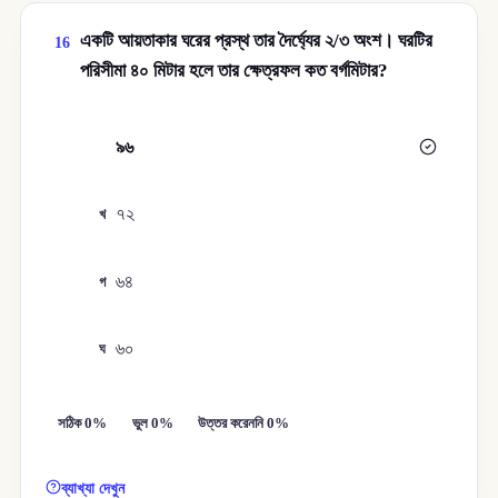
একটি আয়তাকার ঘরের প্রস্থ তার দৈর্ঘ্যের ২/৩ অংশ। ঘরটির
16
পরিসীমা ৪০ মিটার হলে তার ক্ষেত্রফল কত বর্গমিটার?
৯৬
ক
৭২
খ
৬৪
গ
৬০
ঘ
সঠিক 0%
ভুল 0%
উত্তর করেননি 0%
ব্যাখ্যা দেখুন