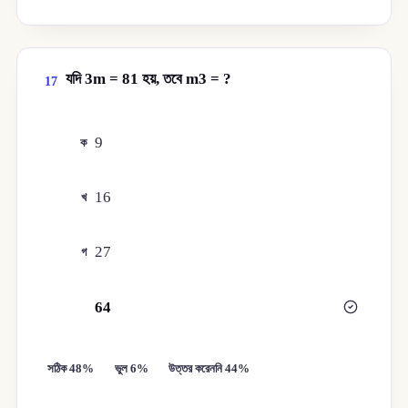
যদি 3m = 81 হয়, তবে m3 = ?
17
9
ক
16
খ
27
গ
64
ঘ
সঠিক 48%
ভুল 6%
উত্তর করেননি 44%