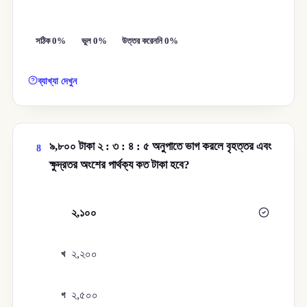
সঠিক 0%
ভুল 0%
উত্তর করেননি 0%
ব্যাখ্যা দেখুন
৯,৮০০ টাকা ২ : ৩ : ৪ : ৫ অনুপাতে ভাগ করলে বৃহত্তর এবং
8
ক্ষুদ্রতর অংশের পার্থক্য কত টাকা হবে?
২,১০০
ক
২,২০০
খ
২,৫০০
গ