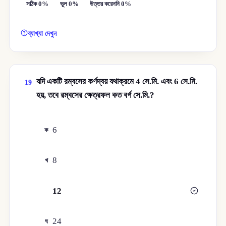
সঠিক 0%
ভুল 0%
উত্তর করেননি 0%
ব্যাখ্যা দেখুন
যদি একটি রম্বসের কর্ণদ্বয় যথাক্রমে 4 সে.মি. এবং 6 সে.মি.
19
হয়, তবে রম্বসের ক্ষেত্রফল কত বর্গ সে.মি.?
6
ক
8
খ
12
গ
24
ঘ