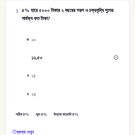
৫% হারে ৫০০০ টাকার ২ বছরের সরল ও চক্রবৃদ্ধি সুদের
5
পার্থক্য কত টাকা?
১০
ক
১২.৫০
খ
১৫
গ
২৫
ঘ
সঠিক 0%
ভুল 0%
উত্তর করেননি 0%
ব্যাখ্যা দেখুন