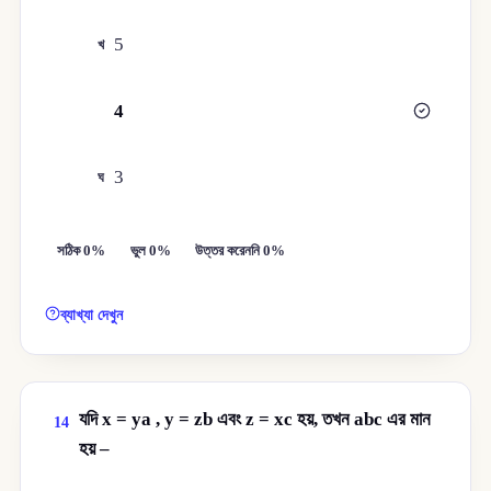
5
খ
4
গ
3
ঘ
সঠিক 0%
ভুল 0%
উত্তর করেননি 0%
ব্যাখ্যা দেখুন
যদি x = ya , y = zb এবং z = xc হয়, তখন abc এর মান
14
হয় –