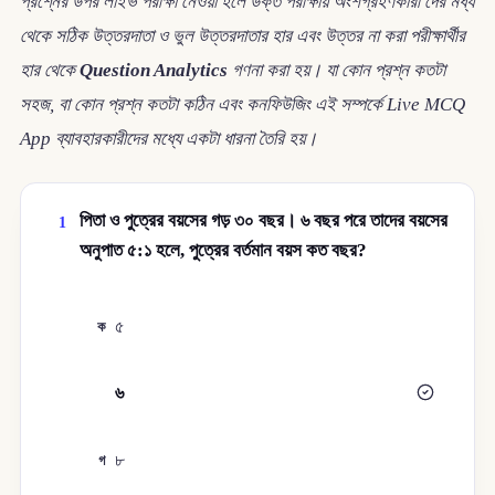
প্রশ্নের উপর লাইভ পরীক্ষা নেওয়া হলে উক্ত পরীক্ষায় অংশগ্রহণকারী দের মধ্য
থেকে সঠিক উত্তরদাতা ও ভুল উত্তরদাতার হার এবং উত্তর না করা পরীক্ষার্থীর
হার থেকে
Question Analytics
গণনা করা হয়। যা কোন প্রশ্ন কতটা
সহজ, বা কোন প্রশ্ন কতটা কঠিন এবং কনফিউজিং এই সম্পর্কে Live MCQ
App ব্যাবহারকারীদের মধ্যে একটা ধারনা তৈরি হয়।
পিতা ও পুত্রের বয়সের গড় ৩০ বছর। ৬ বছর পরে তাদের বয়সের
1
অনুপাত ৫:১ হলে, পুত্রের বর্তমান বয়স কত বছর?
৫
ক
৬
খ
৮
গ