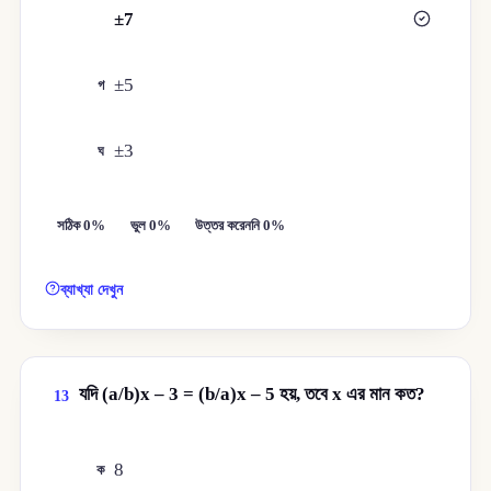
±7
খ
±5
গ
±3
ঘ
সঠিক 0%
ভুল 0%
উত্তর করেননি 0%
ব্যাখ্যা দেখুন
যদি (a/b)x – 3 = (b/a)x – 5 হয়, তবে x এর মান কত?
13
8
ক