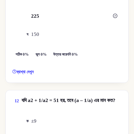
225
গ
150
ঘ
সঠিক 0%
ভুল 0%
উত্তর করেননি 0%
ব্যাখ্যা দেখুন
যদি a2 + 1/a2 = 51 হয়, তবে (a – 1/a) এর মান কত?
12
±9
ক