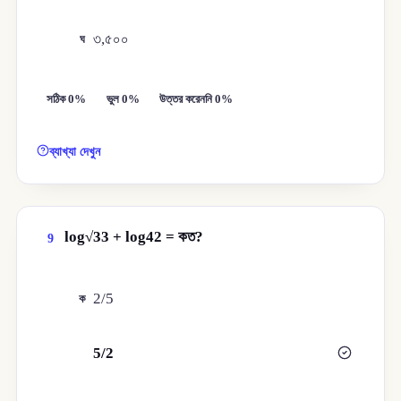
৩,৫০০
ঘ
সঠিক 0%
ভুল 0%
উত্তর করেননি 0%
ব্যাখ্যা দেখুন
log√33 + log42 = কত?
9
2/5
ক
5/2
খ