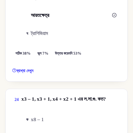
আয়তক্ষেত্র
গ
ট্রাপিজিয়াম
ঘ
সঠিক 38%
ভুল 7%
উত্তর করেননি 53%
ব্যাখ্যা দেখুন
x3 – 1, x3 + 1, x4 + x2 + 1 এর ল.সা.গু. কত?
24
x8 – 1
ক