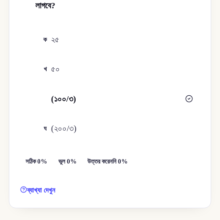
লাগবে?
২৫
ক
৫০
খ
(১০০/৩)
গ
(২০০/৩)
ঘ
সঠিক 0%
ভুল 0%
উত্তর করেননি 0%
ব্যাখ্যা দেখুন