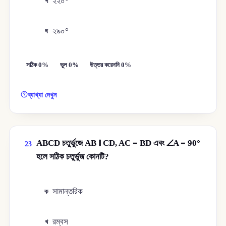
২২০°
গ
২৯০°
ঘ
সঠিক 0%
ভুল 0%
উত্তর করেননি 0%
ব্যাখ্যা দেখুন
ABCD চতুর্ভুজে AB ∥ CD, AC = BD এবং ∠A = 90°
23
হলে সঠিক চতুর্ভুজ কোনটি?
সামান্তরিক
ক
রম্বস
খ