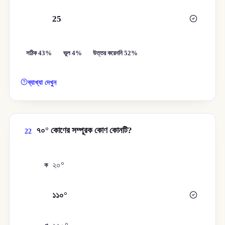
25
ঘ
সঠিক 43%
ভুল 4%
উত্তর করেননি 52%
ব্যাখ্যা দেখুন
৭০° কোণের সম্পূরক কোণ কোনটি?
22
২০°
ক
১১০°
খ