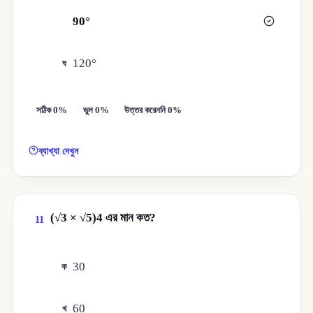
90°
গ
120°
ঘ
সঠিক 0%
ভুল 0%
উত্তর করেননি 0%
ব্যাখ্যা দেখুন
(√3 × √5)4 এর মান কত?
11
30
ক
60
খ