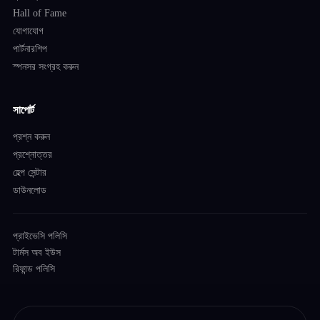
Hall of Fame
যোগাযোগ
পার্টনারশিপ
স্পনসর সংগ্রহ করুন
সাপোর্ট
প্রশ্ন করুন
প্রশ্নোত্তর
হেল্প সেন্টার
ডাউনলোড
প্রাইভেসি পলিসি
টার্মস অব ইউস
রিফান্ড পলিসি