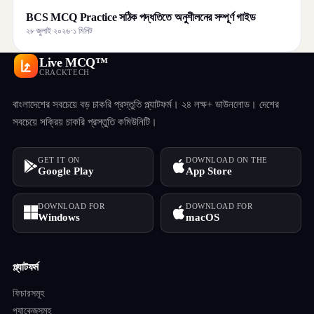
BCS MCQ Practice সঠিক পদ্ধতিতে অনুশীলনের সম্পূর্ণ গাইড
২৮ জুলাই ২০২৬
·
১ মিনিট
Live MCQ™
CRACKTECH
বাংলাদেশের সবচেয়ে বড় চাকরি প্রস্তুতি প্ল্যাটফর্ম। ২৪ লক্ষ+ ডাউনলোড। দেশের
সবচেয়ে সক্রিয় চাকরি প্রস্তুতি কমিউনিটি।
GET IT ON
DOWNLOAD ON THE
Google Play
App Store
DOWNLOAD FOR
DOWNLOAD FOR
Windows
macOS
প্ল্যাটফর্ম
ফিচারসমূহ
প্যাকেজসমূহ