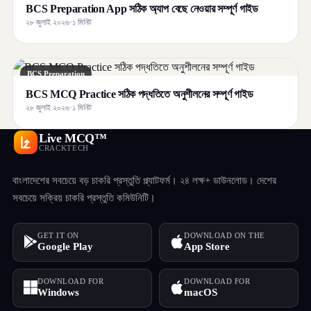
BCS Preparation App সঠিক অ্যাপ বেছে নেওয়ার সম্পূর্ণ গাইড
২৮ জুলাই ২০২৬
·
১ মিনিট
BCS Preparation
BCS MCQ Practice সঠিক পদ্ধতিতে অনুশীলনের সম্পূর্ণ গাইড
২৮ জুলাই ২০২৬
·
১ মিনিট
Live MCQ™
CRACKTECH
বাংলাদেশের সবচেয়ে বড় চাকরি প্রস্তুতি প্ল্যাটফর্ম। ২৪ লক্ষ+ ডাউনলোড। দেশের
সবচেয়ে সক্রিয় চাকরি প্রস্তুতি কমিউনিটি।
GET IT ON
DOWNLOAD ON THE
Google Play
App Store
DOWNLOAD FOR
DOWNLOAD FOR
Windows
macOS