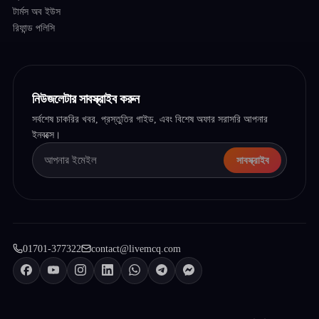
টার্মস অব ইউস
রিফান্ড পলিসি
নিউজলেটার সাবস্ক্রাইব করুন
সর্বশেষ চাকরির খবর, প্রস্তুতির গাইড, এবং বিশেষ অফার সরাসরি আপনার
ইনবক্সে।
সাবস্ক্রাইব
01701-377322
contact@livemcq.com