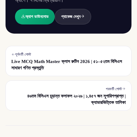
অ্যাপে। ৭ দিনের ফ্রি ট্রায়াল।
অ্যাপ ডাউনলোড
প্যাকেজ দেখুন
পূর্ববর্তী পোস্ট
Live MCQ Math Master ক্লাস রুটিন 2026 | ৫১–৫২তম বিসিএস
সাধারণ গণিত প্রস্তুতি
পরবর্তী পোস্ট
৪৬তম বিসিএস চূড়ান্ত ফলাফল ২০২৬ | ১,৪৫৭ জন সুপারিশপ্রাপ্ত |
ক্যাডারভিত্তিক তালিকা