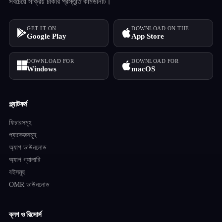
সবচেয়ে সক্রিয় চাকরি প্রস্তুতি কমিউনিটি।
GET IT ON
DOWNLOAD ON THE
Google Play
App Store
DOWNLOAD FOR
DOWNLOAD FOR
Windows
macOS
প্ল্যাটফর্ম
ফিচারসমূহ
প্যাকেজসমূহ
অ্যাপ ডাউনলোড
অ্যাপ গ্যালারি
বইসমূহ
OMR ডাউনলোড
ব্লগ ও রিসোর্স