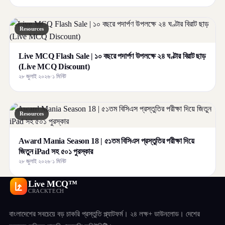
Resources
Live MCQ Flash Sale | ১০ বছরে পদার্পণ উপলক্ষে ২৪ ঘণ্টার বিরাট ছাড়
(Live MCQ Discount)
২৮ জুলাই ২০২৬
·
১ মিনিট
Resources
Award Mania Season 18 | ৫১তম বিসিএস প্রস্তুতির পরীক্ষা দিয়ে
জিতুন iPad সহ ৫০১ পুরস্কার
২৮ জুলাই ২০২৬
·
১ মিনিট
Live MCQ™
CRACKTECH
বাংলাদেশের সবচেয়ে বড় চাকরি প্রস্তুতি প্ল্যাটফর্ম। ২৪ লক্ষ+ ডাউনলোড। দেশের