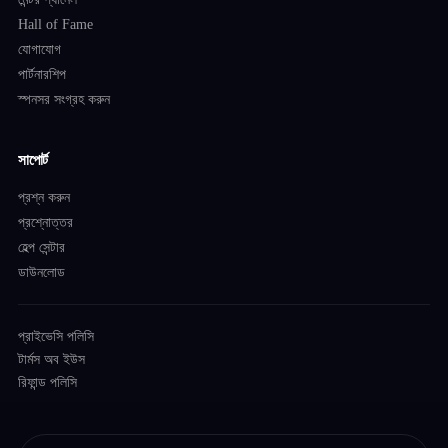
Hall of Fame
যোগাযোগ
পার্টনারশিপ
স্পনসর সংগ্রহ করুন
সাপোর্ট
প্রশ্ন করুন
প্রশ্নোত্তর
হেল্প সেন্টার
ডাউনলোড
প্রাইভেসি পলিসি
টার্মস অব ইউস
রিফান্ড পলিসি