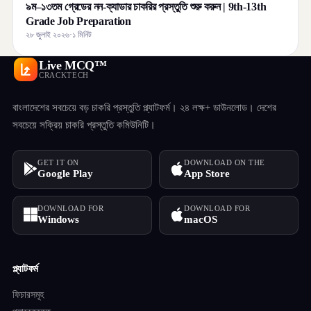
৯ম–১৩তম গ্রেডের নন-ক্যাডার চাকরির প্রস্তুতি শুরু করুন | 9th-13th
Grade Job Preparation
২৮ জুলাই ২০২৬
·
১ মিনিট
Live MCQ™
CRACKTECH
বাংলাদেশের সবচেয়ে বড় চাকরি প্রস্তুতি প্ল্যাটফর্ম। ২৪ লক্ষ+ ডাউনলোড। দেশের
সবচেয়ে সক্রিয় চাকরি প্রস্তুতি কমিউনিটি।
GET IT ON
DOWNLOAD ON THE
Google Play
App Store
DOWNLOAD FOR
DOWNLOAD FOR
Windows
macOS
প্ল্যাটফর্ম
ফিচারসমূহ