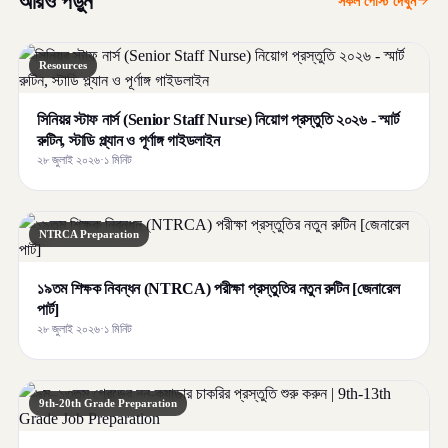
আরও পড়ুন
সকল পোস্ট দেখুন
Resources
সিনিয়র স্টাফ নার্স (Senior Staff Nurse) নিয়োগ প্রস্তুতি ২০২৬ - স্মার্ট
রুটিন, স্টাডি প্ল্যান ও পূর্ণাঙ্গ গাইডলাইন
২৮ জুলাই ২০২৬
·
১ মিনিট
NTRCA Preparation
১৯তম শিক্ষক নিবন্ধন (NTRCA) পরীক্ষা প্রস্তুতির নতুন রুটিন [জেনারেল
পার্ট]
২৮ জুলাই ২০২৬
·
১ মিনিট
9th-20th Grade Preparation