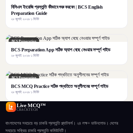
বিসিএস ইংরেজি প্রস্তুতি কীভাবে শুরু করবেন | BCS English
Preparation Guide
২৮ জুলাই ২০২৬
·
১ মিনিট
BCS Preparation
BCS Preparation App সঠিক অ্যাপ বেছে নেওয়ার সম্পূর্ণ গাইড
২৮ জুলাই ২০২৬
·
১ মিনিট
BCS Preparation
BCS MCQ Practice সঠিক পদ্ধতিতে অনুশীলনের সম্পূর্ণ গাইড
২৮ জুলাই ২০২৬
·
১ মিনিট
Live MCQ™
CRACKTECH
বাংলাদেশের সবচেয়ে বড় চাকরি প্রস্তুতি প্ল্যাটফর্ম। ২৪ লক্ষ+ ডাউনলোড। দেশের
সবচেয়ে সক্রিয় চাকরি প্রস্তুতি কমিউনিটি।