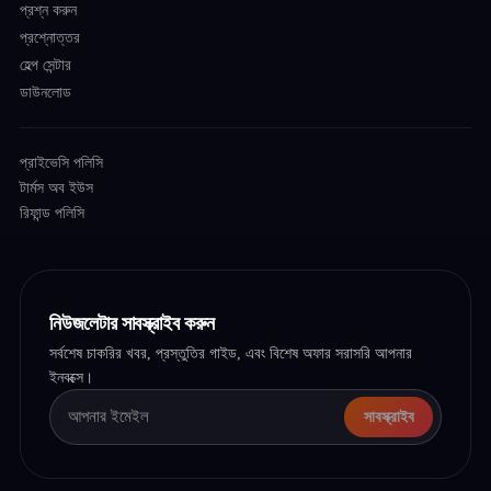
প্রশ্ন করুন
প্রশ্নোত্তর
হেল্প সেন্টার
ডাউনলোড
প্রাইভেসি পলিসি
টার্মস অব ইউস
রিফান্ড পলিসি
নিউজলেটার সাবস্ক্রাইব করুন
সর্বশেষ চাকরির খবর, প্রস্তুতির গাইড, এবং বিশেষ অফার সরাসরি আপনার
ইনবক্সে।
সাবস্ক্রাইব