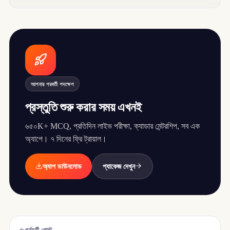
আপনার পরবর্তী পদক্ষেপ
প্রস্তুতি শুরু করার সময় এখনই
৬৫০K+ MCQ, প্রতিদিন লাইভ পরীক্ষা, ক্যাডার মেন্টরশিপ, সব এক
অ্যাপে। ৭ দিনের ফ্রি ট্রায়াল।
অ্যাপ ডাউনলোড
প্যাকেজ দেখুন
পূর্ববর্তী পোস্ট