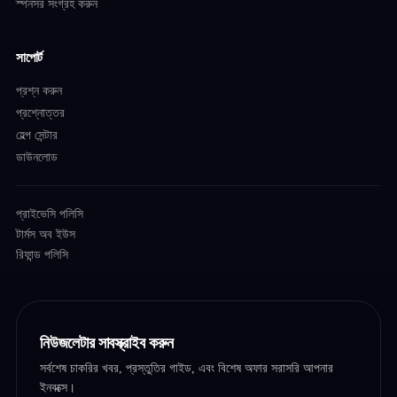
স্পনসর সংগ্রহ করুন
সাপোর্ট
প্রশ্ন করুন
প্রশ্নোত্তর
হেল্প সেন্টার
ডাউনলোড
প্রাইভেসি পলিসি
টার্মস অব ইউস
রিফান্ড পলিসি
নিউজলেটার সাবস্ক্রাইব করুন
সর্বশেষ চাকরির খবর, প্রস্তুতির গাইড, এবং বিশেষ অফার সরাসরি আপনার
ইনবক্সে।