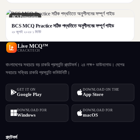
BCS Preparation
BCS MCQ Practice সঠিক পদ্ধতিতে অনুশীলনের সম্পূর্ণ গাইড
২৮ জুলাই ২০২৬
·
১ মিনিট
Live MCQ™
CRACKTECH
বাংলাদেশের সবচেয়ে বড় চাকরি প্রস্তুতি প্ল্যাটফর্ম। ২৪ লক্ষ+ ডাউনলোড। দেশের
সবচেয়ে সক্রিয় চাকরি প্রস্তুতি কমিউনিটি।
GET IT ON
DOWNLOAD ON THE
Google Play
App Store
DOWNLOAD FOR
DOWNLOAD FOR
Windows
macOS
প্ল্যাটফর্ম