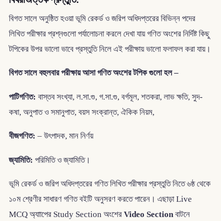
বিগত সালে অনুষ্ঠিত হওয়া ভূমি রেকর্ড ও জরিপ অধিদপ্তরের বিভিন্ন পদের
লিখিত পরীক্ষার প্রশ্নগুলো পর্যালোচনা করলে দেখা যায় গণিত অংশের নির্দিষ্ট কিছু
টপিকের উপর ভালো ভাবে প্রস্তুতি নিলে এই পরীক্ষায় ভালো ফলাফল করা যায়।
বিগত সালে বহুলবার পরীক্ষায় আসা গণিত অংশের টপিক গুলো হল –
পাটিগণিত:
বাস্তব সংখ্যা, ল.সা.গু, গ.সা.গু, বর্গমূল, শতকরা, লাভ ক্ষতি, সুদ-
কষা, অনুপাত ও সমানুপাত, বয়স সংক্রান্ত, ঐকিক নিয়ম,
বীজগণিত:
– উৎপাদক, মান নির্ণয়
জ্যামিতি:
পরিমিতি ও জ্যামিতি।
ভূমি রেকর্ড ও জরিপ অধিদপ্তরের গণিত লিখিত পরীক্ষার প্রস্তুতি নিতে ৬ষ্ঠ থেকে
১০ম শ্রেণীর সাধারণ গণিত বইটি অনুসরণ করতে পারেন। এছাড়া Live
MCQ অ্যাাপের Study Section অংশের
Video Section
বাটনে