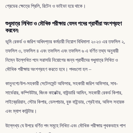
গ্রেডের ক্ষেত্রে প্রিলি, রিটেন ও ভাইভা হয়ে থাকে।
শুধুমাত্র লিখিত ও মৌখিক পরীক্ষায় যেসব পদের প্রার্থীরা অংশগ্রহণ
করবেন:
ভূমি রেকর্ড ও জরিপ অধিদপ্তর কর্মচারী নিয়োগ বিধিমালা ২০২৩ এর তফসিল ২,
তফসিল ৩, তফসিল ৪ এবং তফসিল এবং তফসিল ৬ এ বর্ণিত তথ্য অনুযায়ী
নিম্নে উল্লেখিত পদে সরাসরি নিয়োগের জন্য প্রার্থীদের শুধুমাত্র লিখিত ও
মৌখিক পরীক্ষায় অংশগ্রহণ করতে হবে। পদগুলো হল –
কানুনগো/উপ-সহকারী সেটেলমেন্ট অফিসার, সহকারী জরিপ অফিসার, সাব-
সার্ভেয়ার, কম্পিউটার, জিংক কারেক্টর, বাউন্ডারি আমিন, সহকারী রেকর্ড কিপার,
লাইব্রেরিয়ান, স্টোর কিপার, ডেসপাচার, বুক বাইন্ডার, গ্রেইনার, অফিস সহায়ক
এবং ম্যাপ কাউন্টার।
উল্লেখ্য যে উপরে বর্ণিত পদ সমূহে লিখিত এবং মৌখিক পরীক্ষায় পৃথকভাবে পাশ