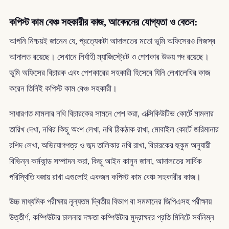
কপিস্ট কাম বেঞ্চ সহকারীর কাজ, আবেদনের যোগ্যতা ও বেতন:
আপনি নিশ্চয়ই জানেন যে, প্রত্যেকটা আদালতের মতো ভূমি অফিসেরও নিজস্ব
আদালত রয়েছে। সেখানে নির্বাহী ম্যাজিস্ট্রেট ও পেশকার উভয় পদ রয়েছে।
ভূমি অফিসের বিচারক এবং পেশকারের সহকারী হিসেবে যিনি লেখালেখির কাজ
করেন তিনিই কপিস্ট কাম বেঞ্চ সহকারী।
সাধারণত মামলার নথি বিচারকের সামনে পেশ করা, এক্সিকিউটিভ কোর্টে মামলার
তারিখ দেখা, নথির কিছু অংশ লেখা, নথি ঠিকঠাক রাখা, মোবাইল কোর্টে জরিমানার
রশিদ লেখা, অভিযোগপত্র ও জব্দ তালিকার নথি রাখা, বিচারকের হুকুম অনুযায়ী
বিভিন্ন কর্মকান্ড সম্পাদন করা, কিছু আইন কানুন জানা, আদালতের সার্বিক
পরিস্থিতি বজায় রাখা এগুলোই একজন কপিস্ট কাম বেঞ্চ সহকারীর কাজ।
উচ্চ মাধ্যমিক পরীক্ষায় নূন্যতম দ্বিতীয় বিভাগ বা সমমানের জিপিএসহ পরীক্ষায়
উত্তীর্ণ, কম্পিউটার চালনায় দক্ষতা কম্পিউটার মুদ্রাক্ষরে প্রতি মিনিটে সর্বনিম্ন