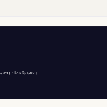
যাপে। ৭ দিনের ফ্রি ট্রায়াল।