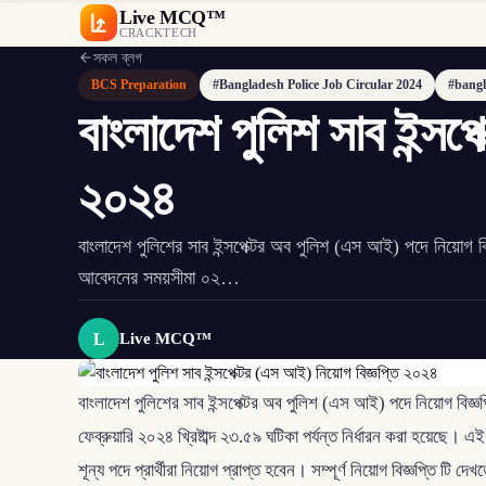
Live MCQ™
CRACKTECH
সকল ব্লগ
BCS Preparation
#Bangladesh Police Job Circular 2024
#bangl
বাংলাদেশ পুলিশ সাব ইন্সপ
২০২৪
বাংলাদেশ পুলিশের সাব ইন্সপেক্টর অব পুলিশ (এস আই) পদে নিয়োগ 
আবেদনের সময়সীমা ০২…
L
Live MCQ™
বাংলাদেশ পুলিশের সাব ইন্সপেক্টর অব পুলিশ (এস আই) পদে নিয়োগ বিজ্ঞ
ফেব্রুয়ারি ২০২৪ খ্রিষ্টাব্দ ২৩.৫৯ ঘটিকা পর্যন্ত নির্ধারন করা হয়েছ
শূন্য পদে প্রার্থীরা নিয়োগ প্রাপ্ত হবেন। সম্পূর্ণ নিয়োগ বিজ্ঞপ্তি টি দেখ