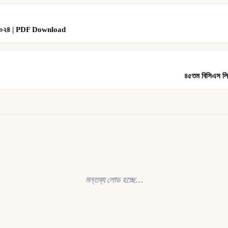
াধান ২০২৪ | PDF Download
৪৫তম বিসিএস ল
মন্তব্য লোড হচ্ছে…