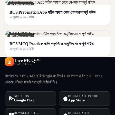
BCS Preparation
BCS Preparation App সঠিক অ্যাপ বেছে নেওয়ার সম্পূর্ণ গাইড
২৮ জুলাই ২০২৬
·
১ মিনিট
BCS Preparation
BCS MCQ Practice সঠিক পদ্ধতিতে অনুশীলনের সম্পূর্ণ গাইড
২৮ জুলাই ২০২৬
·
১ মিনিট
Live MCQ™
CRACKTECH
বাংলাদেশের সবচেয়ে বড় চাকরি প্রস্তুতি প্ল্যাটফর্ম। ২৪ লক্ষ+ ডাউনলোড। দেশের
সবচেয়ে সক্রিয় চাকরি প্রস্তুতি কমিউনিটি।
GET IT ON
DOWNLOAD ON THE
Google Play
App Store
DOWNLOAD FOR
DOWNLOAD FOR