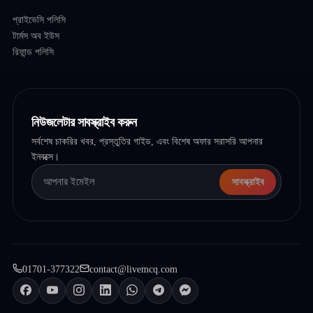
প্রাইভেসি পলিসি
টার্মস অব ইউস
রিফান্ড পলিসি
নিউজলেটার সাবস্ক্রাইব করুন
সর্বশেষ চাকরির খবর, প্রস্তুতির গাইড, এবং বিশেষ অফার সরাসরি আপনার
ইনবক্সে।
সাবস্ক্রাইব
01701-377322
contact@livemcq.com