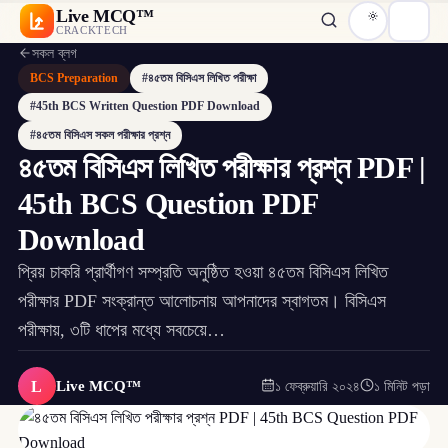
Live MCQ™
CRACKTECH
সকল ব্লগ
BCS Preparation
#৪৫তম বিসিএস লিখিত পরীক্ষা
#45th BCS Written Question PDF Download
#৪৫তম বিসিএস সকল পরীক্ষার প্রশ্ন
৪৫তম বিসিএস লিখিত পরীক্ষার প্রশ্ন PDF |
45th BCS Question PDF
Download
প্রিয় চাকরি প্রার্থীগণ সম্প্রতি অনুষ্ঠিত হওয়া ৪৫তম বিসিএস লিখিত
পরীক্ষার PDF সংক্রান্ত আলোচনায় আপনাদের স্বাগতম। বিসিএস
পরীক্ষায়, ৩টি ধাপের মধ্যে সবচেয়ে…
L
Live MCQ™
১ ফেব্রুয়ারি ২০২৪
১ মিনিট পড়া