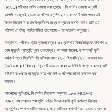
(MCQ) পরীক্ষার তারিখ ঘোষণা করা হয়েছে। পিএসসির ঘোষণা অনুযায়ী,
আগামী ১১ জুলাই ২০২৫ এ পরীক্ষা অনুষ্ঠিত হবে। ২৩৬০টি খালি পদের এই
বিশাল নিয়োগ নিয়ে চাকরিপ্রার্থীদের মধ্যে আগ্রহের কমতি নেই। তাই এই
পরীক্ষায় যে তীব্র প্রতিযোগিতা হতে যাচ্ছে – তা সহজেই অনুমেয়।
অন্যদিকে, পরীক্ষাও প্রায় দ্বারপ্রান্তে। এ প্রেক্ষাপটে বিষয়ভিত্তিক রিভিশন ও
শেষ মুহূর্তের প্রস্তুতি খুবই গুরুত্বপূর্ণ। আপনারা জানেন, উপসহকারী কৃষি
কর্মকর্তা পদের প্রিলিমিনারি পরীক্ষায় বাংলা (২০), ইংরেজি (২০), সাধারণ জ্ঞান
(২০) এবং কৃষি বিষয়ে (৪০) মোট ১০০ নম্বরের এমসিকিউ প্রশ্ন থাকবে। এই
৪টি বিষয়ে গুছিয়ে প্রস্তুতি নিতে পারলেই এ পরীক্ষায় ভালো ফলাফল করা
সম্ভব।
আপনাদের সুবিধার্থে, পিএসসির সিলেবাস অনুসারে Live MCQ-এর
‘৯ম-২০তম গ্রেডের প্রস্তুতি’ বাটনে উপ-সহকারী কৃষি কর্মকর্তা নিয়োগ
প্রস্তুতির স্পেশাল রুটিন দেওয়া হচ্ছে। রুটিনের পাশাপাশি ৯ম-২০তম গ্রেড ও