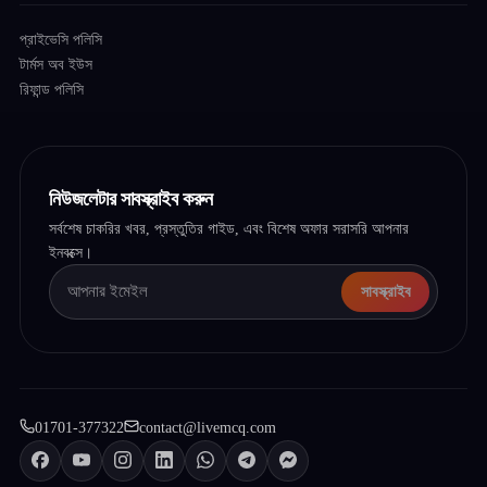
প্রাইভেসি পলিসি
টার্মস অব ইউস
রিফান্ড পলিসি
নিউজলেটার সাবস্ক্রাইব করুন
সর্বশেষ চাকরির খবর, প্রস্তুতির গাইড, এবং বিশেষ অফার সরাসরি আপনার
ইনবক্সে।
সাবস্ক্রাইব
01701-377322
contact@livemcq.com