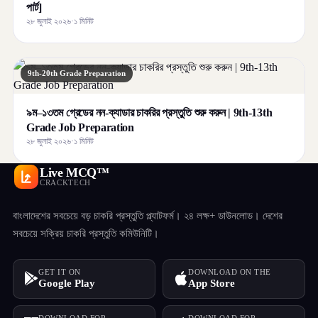
পার্ট]
২৮ জুলাই ২০২৬
·
১ মিনিট
9th-20th Grade Preparation
৯ম–১৩তম গ্রেডের নন-ক্যাডার চাকরির প্রস্তুতি শুরু করুন | 9th-13th
Grade Job Preparation
২৮ জুলাই ২০২৬
·
১ মিনিট
Live MCQ™
CRACKTECH
বাংলাদেশের সবচেয়ে বড় চাকরি প্রস্তুতি প্ল্যাটফর্ম। ২৪ লক্ষ+ ডাউনলোড। দেশের
সবচেয়ে সক্রিয় চাকরি প্রস্তুতি কমিউনিটি।
GET IT ON
DOWNLOAD ON THE
Google Play
App Store