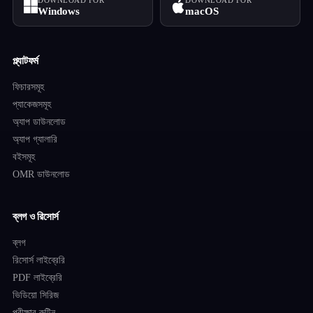
DOWNLOAD FOR
DOWNLOAD FOR
Windows
macOS
প্ল্যাটফর্ম
ফিচারসমূহ
প্যাকেজসমূহ
অ্যাপ ডাউনলোড
অ্যাপ গ্যালারি
বইসমূহ
OMR ডাউনলোড
ব্লগ ও রিসোর্স
ব্লগ
রিসোর্স লাইব্রেরি
PDF লাইব্রেরি
ভিডিয়ো সিরিজ
পরীক্ষার রুটিন