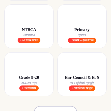
NTRCA
Primary
এনটিআরসিএ
প্রাথমিক
৯ম শিক্ষক নিয়োগ
সহকারী ও প্রধান শিক্ষক
Grade 9-20
Bar Council & BJS
৯ম-২০তম গ্রেড
বার ও জুডিসিয়ারি প্রস্তুতি
সরকারি চাকরি
সহকারী জজ প্রস্তুতি