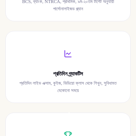
BCS, ব্যাংক, NTRCA, প্রাথমিক, ৯ম-২০তম টার্গেট অনুযায়ী
পার্সোনালাইজড প্ল্যান
০৩
প্রতিদিন প্র্যাকটিস
প্রতিদিন লাইভ এক্সাম, কুইজ, ভিডিয়ো ক্লাস থেকে শিখুন, সুবিধামত
যেকোনো সময়ে
০৪