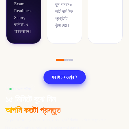
Exam
ভুল বানানেও
Readiness
স্মার্ট সার্চ ঠিক
Score,
প্রশ্নটাই
দুর্বলতা, ও
খুঁজে দেয়।
গাইডলাইন।
সব ফিচার দেখুন
ফ্রি ডেমো পরীক্ষা
১৫ মিনিটে বুঝে নিন
আপনি কতটা প্রস্তুত
প্রকৃত বিসিএস প্রশ্ন থেকে বাছাই করা ২০টি প্রশ্ন। শেষে দেখুন কোন
বিষয়ে আপনি এগিয়ে, আর কোথায় আরও পড়া দরকার।