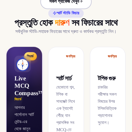
সকল প্যাকেজ দেখুন
স্মার্ট স্টাডি ফিচার
প্রস্তুতি হোক
দারুণ
সব ফিচারের সাথে
সর্বাধুনিক স্টাডি-সহায়ক ফিচারের সাথে দ্রুত ও কার্যকর প্রস্তুতি নিন।
ফিচার্ড
জনপ্রিয়
জনপ্রিয়
Live
স্মার্ট সার্চ
টপিক গুরু
MCQ
যেকোনো শব্দ,
চাকরির
Compass™
টপিক বা
পরীক্ষার সকল
ফিচার্ড
সাবজেক্ট লিখে
বিষয়ের উপর
আপনার
এক ট্যাপেই
টপিকভিত্তিক
পার্সোনাল স্মার্ট
পৌঁছে যান
পড়াশোনার
মেন্টর-এর
প্রাসঙ্গিক সব
সুযোগ।
থেকে জানুন
MCQ-তে