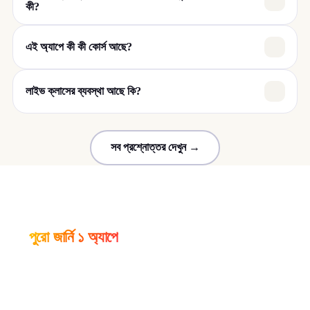
কী?
এই অ্যাপে কী কী কোর্স আছে?
লাইভ ক্লাসের ব্যবস্থা আছে কি?
সব প্রশ্নোত্তর দেখুন →
সব প্ল্যাটফর্মে এক অ্যাপ
আপনার চাকরি প্রস্তুতির
পুরো জার্নি ১ অ্যাপে
৭ দিনের ফ্রি ট্রায়াল, আজই শুরু করুন।
GET IT ON
DOWNLOAD ON THE
Google Play
App Store