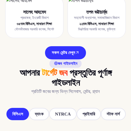
সালেহ আহমেদ
তপন ভট্টাচার্য্য
প্রভাষক, ইংরেজী বিভাগ
সহযোগী অধ্যাপক, সমাজবিজ্ঞান বিভাগ
৩৫তম বিসিএস, সাধারণ শিক্ষা
২২তম বিসিএস, সাধারণ শিক্ষা
মৌলভীবাজার সরকারি কলেজ, সিলেট
ভিক্টোরিয়া সরকারি কলেজ, কুমিল্লা
সকল মেন্টর দেখুন
জব গাইডলাইন
আপনার
টার্গেট জব
প্রস্তুতির পূর্ণাঙ্গ
গাইডলাইন
প্রতিটি জবের জন্য ভিন্ন সিলেবাস, মেন্টর, প্ল্যান
বিসিএস
ব্যাংক
NTRCA
প্রাইমারি
স্টাফ নার্স