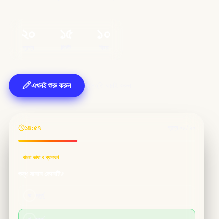
২০
১৫
১০
প্রশ্ন
মিনিট
বিষয়
এখনই শুরু করুন
প্রস্তুতি যাচাই করুন
১৪:৫৬
প্রশ্ন ০১ / ২০
সাধারণ বিজ্ঞান
নিউট্রন আবিষ্কার করেন কে?
মূমুর্ষু
ক
জেমস চ্যাডউইক
ক
চলনবিল
ক
মুমূর্ষু
খ