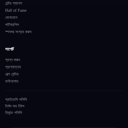
মেন্টর প্যানেল
Hall of Fame
যোগাযোগ
পার্টনারশিপ
স্পনসর সংগ্রহ করুন
সাপোর্ট
প্রশ্ন করুন
প্রশ্নোত্তর
হেল্প সেন্টার
ডাউনলোড
প্রাইভেসি পলিসি
টার্মস অব ইউস
রিফান্ড পলিসি