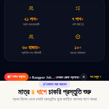
২১ লাখ+
৭ লাখ+
অ্যাপ ব্যবহারকারী
মোট MCQ
৩০ হাজার+
১০+
প্রতিদিন গড় পরীক্ষার্থী
বছরের অভিজ্ঞতা
লাইভ সার্কুলার
সব দেখুন
জ্ঞপ্তি – DC Office Rangpur Job…
চলমান জেলা প্রশাসকের কার্যালয়, সাতক্ষীরা নিয়োগ বিজ্ঞ
যেভাবে শুরু করবেন
মাত্র
৪ ধাপে
চাকরি প্রস্তুতি শুরু
প্রথম ক্লিক থেকে চাকরি প্রস্তুতির পুরো জার্নিতে আপনার পাশে আমরা