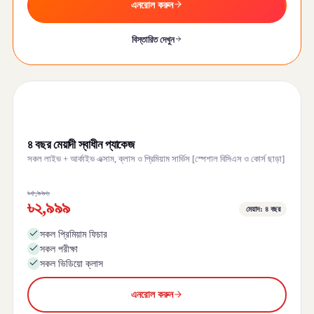
এনরোল করুন
বিস্তারিত দেখুন
৪ বছর মেয়াদী স্বাধীন প্যাকেজ
সকল লাইভ + আর্কাইভ এক্সাম, ক্লাস ও প্রিমিয়াম সার্ভিস [স্পেশাল বিসিএস ও কোর্স ছাড়া]
৳৫,৯৯৬
৳২,৯৯৯
মেয়াদ: ৪ বছর
সকল প্রিমিয়াম ফিচার
সকল পরীক্ষা
সকল ভিডিয়ো ক্লাস
এনরোল করুন