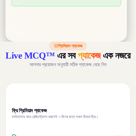
রাদারফোর্ড
খ
হাইল হাওর
খ
মূমূর্ষ
গ
থমসন
গ
টাঙ্গুয়ার হাওর
গ
মুমূর্ষ
ঘ
নীলস বোর
ঘ
হাকালুকি হাওর
ঘ
প্রিমিয়াম প্যাকেজ
Live MCQ™
এর সব
প্যাকেজ
এক নজরে
আপনার প্রয়োজন অনুযায়ী সঠিক প্যাকেজ বেছে নিন
ফ্রি প্রিমিয়াম প্যাকেজ
ডাউনলোড করে রেজিস্ট্রেশন করলেই ৭ দিনের জন্য সকল ফিচার ফ্রি।