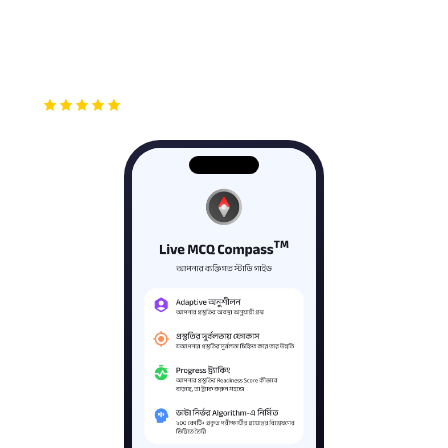
DOWNLOAD FOR
DOWNLOAD FOR
Windows
macOS
৪.৮
(২৫ হাজার+ রিভিউ)