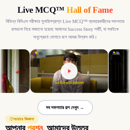
Live MCQ™
Hall of Fame
বিভিন্ন বিসিএস পরীক্ষায় সুপারিশপ্রাপ্ত Live MCQ™ ব্যবহারকারীদের সফলতার
গল্পগুলো নিয়ে সাজানো হয়েছে আমাদের Success Story পর্বটি, যা সবাইকে
অনুপ্রেরণা যোগাবে বলে আমরা বিশ্বাস করি।
সব সফলতার গল্প দেখুন →
সচরাচর জিজ্ঞাসা
আপনার
প্রশ্ন
, আমাদের উত্তর