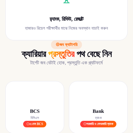
র‍্যাংক, রিভিউ, রেজাল্ট
হাজারও রিয়েল পরীক্ষার্থীর মাঝে নিজের অবস্থান যাচাই করুন
জব ক্যাটাগরি
ক্যারিয়ার
প্রস্তুতির
পথ বেছে নিন
টার্গেট জব যেটাই হোক, প্রস্তুতি এক প্ল্যাটফর্মে
BCS
Bank
বিসিএস
ব্যাংক
৫১তম BCS
সরকারি ও বেসরকারি ব্যাংক