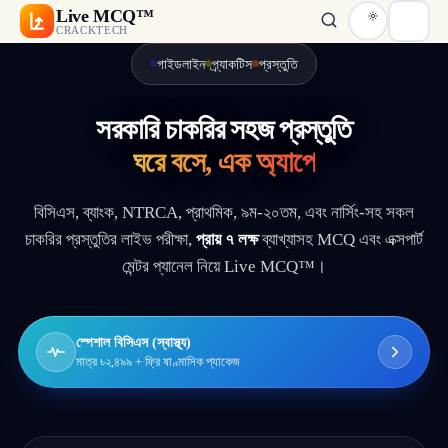
Live MCQ™
CRACKTECH
BCS
BJS
Bank
Primary
গাইডলাইন
প্র্যাকটিস
প্রস্তুতি
NTRCA
সরকারি চাকরির সহজ প্রস্তুতি
ঘরে বসে, এক অ্যাপে
বিসিএস, ব্যাংক, NTRCA, প্রাথমিক, ৯ম-২০তম, এবং নার্সিং-সহ সকল
চাকরির প্রস্তুতির লাইভ পরীক্ষা,
প্রায় ৭ লক্ষ
ব্যাখ্যাসহ MCQ এবং এক্সপার্ট
মেন্টর প্যানেল নিয়ে Live MCQ™।
স্পেশাল বিসিএস (স্বাস্থ্য)
মাত্র ৳২,৪৯৯ + ফ্রি ষাণ্মাসিক প্যাকেজ