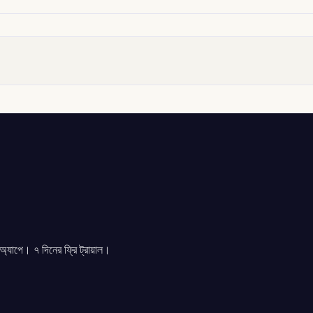
যাপে। ৭ দিনের ফ্রি ট্রায়াল।