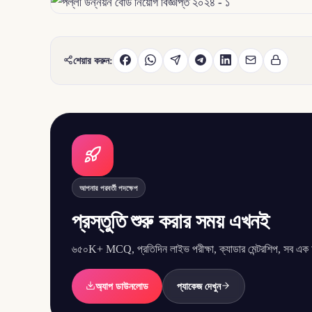
শেয়ার করুন:
আপনার পরবর্তী পদক্ষেপ
প্রস্তুতি শুরু করার সময় এখনই
৬৫০K+ MCQ, প্রতিদিন লাইভ পরীক্ষা, ক্যাডার মেন্টরশিপ, সব এক অ্
অ্যাপ ডাউনলোড
প্যাকেজ দেখুন