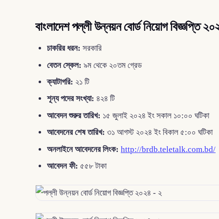
বাংলাদেশ পল্লী উন্নয়ন বোর্ড নিয়োগ বিজ্ঞপ্তি ২০
চাকরির ধরন:
সরকারি
বেতন স্কেল:
৯ম থেকে ২০তম গ্রেড
ক্যাটাগরি:
২১ টি
শূন্য পদের সংখ্যা:
৪২৪ টি
আবেদন শুরুর তারিখ:
১৫ জুলাই ২০২৪ ইং সকাল ১০:০০ ঘটিকা
আবেদনের শেষ তারিখ:
৩১ আগস্ট ২০২৪ ইং বিকাল ৫:০০ ঘটিকা
অনলাইনে আবেদনের লিংক:
http://brdb.teletalk.com.bd/
আবেদন ফী:
৫৫৮ টাকা