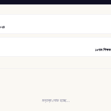
২০২৪
১৮তম শিক্ষক
মন্তব্য লোড হচ্ছে…