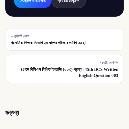
অ্যাপ ডাউনলোড
প্যাকেজ দেখুন
পূর্ববর্তী পোস্ট
প্রাথমিক শিক্ষক নিয়োগ ২য় ধাপের পরীক্ষার তারিখ ২০২৪
পরবর্তী পোস্ট
৪৫তম বিসিএস লিখিত ইংরেজি (০০৩) প্রশ্ন | 45th BCS Written
English Question 003
মন্তব্য