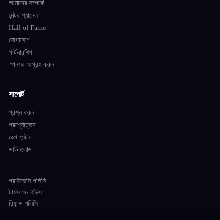
আমাদের সম্পর্কে
মেন্টর প্যানেল
Hall of Fame
যোগাযোগ
পার্টনারশিপ
স্পনসর সংগ্রহ করুন
সাপোর্ট
প্রশ্ন করুন
প্রশ্নোত্তর
হেল্প সেন্টার
ডাউনলোড
প্রাইভেসি পলিসি
টার্মস অব ইউস
রিফান্ড পলিসি