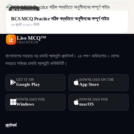
BCS Preparation
BCS MCQ Practice সঠিক পদ্ধতিতে অনুশীলনের সম্পূর্ণ গাইড
২৮ জুলাই ২০২৬
·
১ মিনিট
Live MCQ™
CRACKTECH
বাংলাদেশের সবচেয়ে বড় চাকরি প্রস্তুতি প্ল্যাটফর্ম। ২৪ লক্ষ+ ডাউনলোড। দেশের
সবচেয়ে সক্রিয় চাকরি প্রস্তুতি কমিউনিটি।
GET IT ON
DOWNLOAD ON THE
Google Play
App Store
DOWNLOAD FOR
DOWNLOAD FOR
Windows
macOS
প্ল্যাটফর্ম