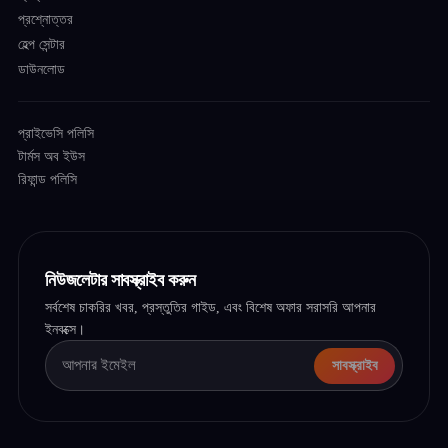
প্রশ্নোত্তর
হেল্প সেন্টার
ডাউনলোড
প্রাইভেসি পলিসি
টার্মস অব ইউস
রিফান্ড পলিসি
নিউজলেটার সাবস্ক্রাইব করুন
সর্বশেষ চাকরির খবর, প্রস্তুতির গাইড, এবং বিশেষ অফার সরাসরি আপনার
ইনবক্সে।
সাবস্ক্রাইব