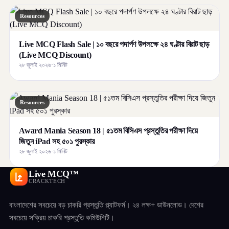
Resources
Live MCQ Flash Sale | ১০ বছরে পদার্পণ উপলক্ষে ২৪ ঘণ্টার বিরাট ছাড়
(Live MCQ Discount)
২৮ জুলাই ২০২৬
·
১ মিনিট
Resources
Award Mania Season 18 | ৫১তম বিসিএস প্রস্তুতির পরীক্ষা দিয়ে
জিতুন iPad সহ ৫০১ পুরস্কার
২৮ জুলাই ২০২৬
·
১ মিনিট
Live MCQ™
CRACKTECH
বাংলাদেশের সবচেয়ে বড় চাকরি প্রস্তুতি প্ল্যাটফর্ম। ২৪ লক্ষ+ ডাউনলোড। দেশের
সবচেয়ে সক্রিয় চাকরি প্রস্তুতি কমিউনিটি।