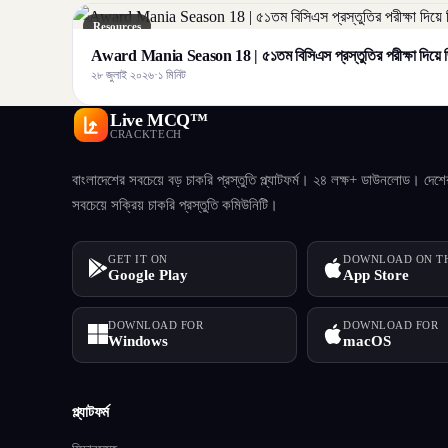
Resources
Award Mania Season 18 | ৫১তম বিসিএস প্রস্তুতির পরীক্ষা দিয়ে জ
২৮ জুলাই ২০২৬
·
১ মিনিট
Live MCQ™
CRACKTECH
বাংলাদেশের সবচেয়ে বড় চাকরি প্রস্তুতি প্ল্যাটফর্ম। ২৪ লক্ষ+ ডাউনলোড। দেশে
সবচেয়ে সক্রিয় চাকরি প্রস্তুতি কমিউনিটি।
GET IT ON
DOWNLOAD ON T
Google Play
App Store
DOWNLOAD FOR
DOWNLOAD FOR
Windows
macOS
প্ল্যাটফর্ম