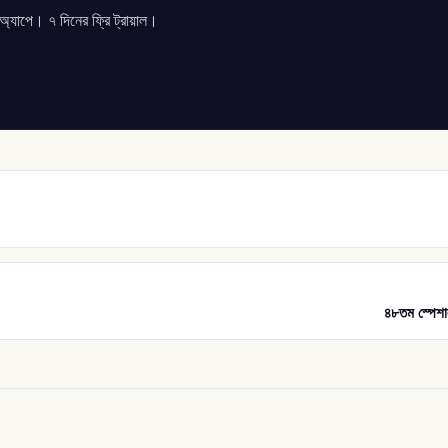
যাপে। ৭ দিনের ফ্রি ট্রায়াল।
৪৮তম স্পেশাল 