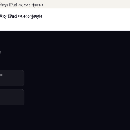
িতুন iPad সহ ৫০১ পুরস্কার
র
HE