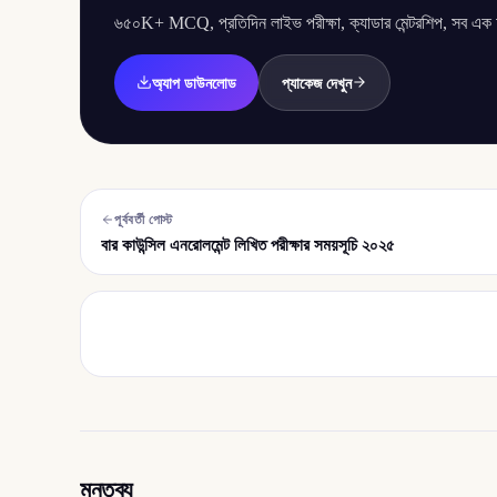
৬৫০K+ MCQ, প্রতিদিন লাইভ পরীক্ষা, ক্যাডার মেন্টরশিপ, সব এক অ্
অ্যাপ ডাউনলোড
প্যাকেজ দেখুন
পূর্ববর্তী পোস্ট
বার কাউন্সিল এনরোলমেন্ট লিখিত পরীক্ষার সময়সূচি ২০২৫
মন্তব্য