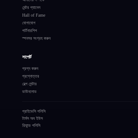
মেন্টর প্যানেল
Hall of Fame
যোগাযোগ
পার্টনারশিপ
স্পনসর সংগ্রহ করুন
সাপোর্ট
প্রশ্ন করুন
প্রশ্নোত্তর
হেল্প সেন্টার
ডাউনলোড
প্রাইভেসি পলিসি
টার্মস অব ইউস
রিফান্ড পলিসি