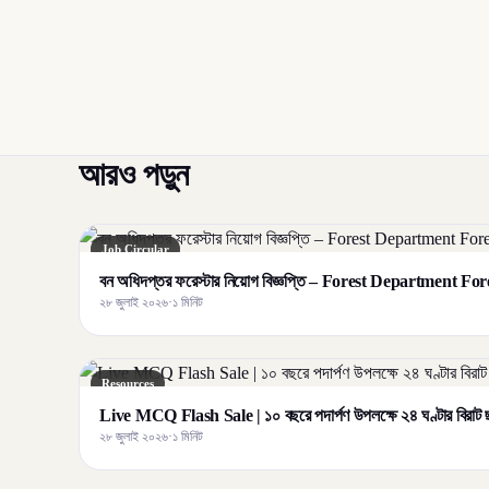
আরও পড়ুন
Job Circular
বন অধিদপ্তর ফরেস্টার নিয়োগ বিজ্ঞপ্তি – Forest Department F
২৮ জুলাই ২০২৬
·
১ মিনিট
Resources
Live MCQ Flash Sale | ১০ বছরে পদার্পণ উপলক্ষে ২৪ ঘণ্টার বির
২৮ জুলাই ২০২৬
·
১ মিনিট