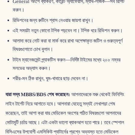
General অংশে ব্যাকরণ, কারেন্ট অ্যাফেয়ার্স, ম্যাথ-লজিক—সব রিপিট
করুন।
রিভিশনের জন্য রুটিনে শ্বাস নেওয়ার জায়গা রাখুন।
এই সময়টা নতুন কোনো টপিক পড়বেন না। টপিক ধরে রিভিশন করুন।
আলাদা করে নোট করা বা মার্ক করে রাখা অপেক্ষাকৃত জটিল ও গুরুত্বপূর্ণ
বিষয়গুলোতে চোখ বুলান।
টাইম ম্যানেজমেন্ট প্র্যাকটিস করুন—নির্দিষ্ট টাইমের মধ্যে ২০০ নম্বর
সলভের অভ্যাস করুন।
শরীর-মন ঠিক রাখুন, ঘুম-খাবারে ছাড় দেবেন না।
যারা সদ্য MBBS/BDS শেষ করেছেন:
আপনাদেরকে শুরু থেকেই ফিনিশিং
লাইন টার্গেট নিয়ে আগাতে হবে। আপনারা যেহেতু সদ্যই লেখাপড়া শেষ
করেছেন, তাই আশা করা যায় মেডিকেল অংশের পঠিত বিষয়গুলো আপনাদের
মোটামুটি চর্চায় আছে। এটা একটা ভালো ব্যাকআপ হতে পারে। তবে স্পেশাল
বিসিএসের উপযোগী এমসিকিউ প্যাটার্নের প্রশ্নে অভ্যস্ত হতে মেডিকেল