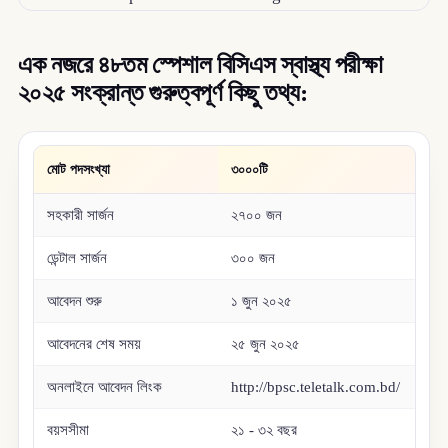
এক নজরে ৪৮তম স্পেশাল বিসিএস স্বাস্থ্য পরীক্ষা
২০২৫ সংক্রান্ত গুরুত্বপূর্ণ কিছু তথ্য:
মোট পদসংখ্যা
৩০০০টি
সহকারী সার্জন
২৭০০ জন
ডেন্টাল সার্জন
৩০০ জন
আবেদন শুরু
১ জুন ২০২৫
আবেদনের শেষ সময়
২৫ জুন ২০২৫
অনলাইনে আবেদন লিংক
http://bpsc.teletalk.com.bd/
বয়সসীমা
২১ - ৩২ বছর