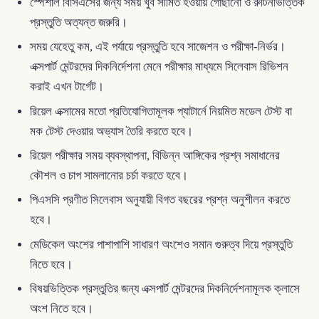
স্পেশাল বিসিএসের জন্য সময় খুব সীমিত হওয়ায় গোছানো ও রুটিনভিত্তিক
প্রস্তুতি অত্যন্ত জরুরি।
সময় যেহেতু কম, এই পর্যায়ে প্রস্তুতি হবে সাজেশন ও পরীক্ষা-নির্ভর।
এক্সপার্ট মেন্টরদের দিকনির্দেশনা মেনে পরীক্ষার মাধ্যমে সিলেবাস রিভিশন
করাই এখন টার্গেট।
রিয়েল এক্সামের মতো প্রতিযোগিতামূলক প্যাটার্নে নিয়মিত মডেল টেস্ট বা
মক টেস্ট দেওয়ার অভ্যাস তৈরি করতে হবে।
রিয়েল পরীক্ষার সময় ব্যবস্থাপনা, বিভিন্ন আঙ্গিকের প্রশ্ন সমাধানের
কৌশল ও চাপ সামলানোর চর্চা করতে হবে।
পিএসসি প্রণীত সিলেবাস অনুযায়ী বিগত বছরের প্রশ্ন অনুশীলন করতে
হবে।
মেডিকেল অংশের পাশাপাশি সাধারণ অংশেও সমান গুরুত্ব দিয়ে প্রস্তুতি
নিতে হবে।
বিষয়ভিত্তিক প্রস্তুতির জন্য এক্সপার্ট মেন্টরদের দিকনির্দেশনামূলক ক্লাসে
অংশ নিতে হবে।