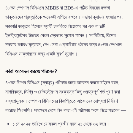
৪৮তম স্পেশাল বিসিএসে MBBS বা BDS-এ পঠিত বিষয়ের দক্ষতা
ডাক্তারদের প্রস্তুতিকে অনেকটা এগিয়ে রাখবে। এছাড়া ক্যাডার হওয়ার পর,
সরকারি ডাক্তার হিসেবে স্থায়ী চাকরিতে নিয়োগের পর এক বা দুটি
ইনক্রিমেন্টসহ উচ্চতর বেতন স্কেলের সুযোগ পাবেন। সবমিলিয়ে, বিশেষ
দক্ষতার যথাযথ মূল্যায়ন, দেশ সেবা ও ক্যারিয়ার গঠনের জন্য ৪৮তম স্পেশাল
বিসিএস ডাক্তারদের জন্য একটি সুবর্ণ সুযোগ।
কারা আবেদন করতে পারবেন?
৪৮তম বিশেষ বিসিএস (স্বাস্থ্য) পরীক্ষার জন্য আবেদন করতে চাইলে বয়স,
নাগরিকত্ব, ডিগ্রি ও রেজিস্ট্রেশন সংক্রান্ত কিছু গুরুত্বপূর্ণ শর্ত পূরণ করা
বাধ্যতামূলক। স্পেশাল বিসিএসের বিজ্ঞপ্তিতে আবেদনের যোগ্যতা নির্ধারণ
করেছে পিএসসি। সংক্ষেপে দেখে নিন কারা এই পরীক্ষায় অংশ নিতে পারবেন —
১ মে ২০২৫ তারিখে যে সকল প্রার্থীর বয়স ২১ থেকে ৩২ বছর।