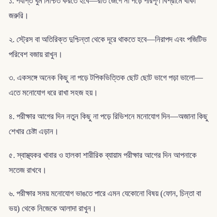
১. পর্যাপ্ত ঘুম নিশ্চিত করতে হবে—রাত জেগে না পড়ে পরিপূর্ণ বিশ্রামে থাকা
জরুরি।
২. স্ট্রেস বা অতিরিক্ত দুশ্চিন্তা থেকে দূরে থাকতে হবে—নিরাপদ এবং পজিটিভ
পরিবেশ বজায় রাখুন।
৩. একসঙ্গে অনেক কিছু না পড়ে টপিকভিত্তিক ছোট ছোট ভাগে পড়া ভালো—
এতে মনোযোগ ধরে রাখা সহজ হয়।
৪. পরীক্ষার আগের দিন নতুন কিছু না পড়ে রিভিশনে মনোযোগ দিন—অজানা কিছু
শেখার চেষ্টা এড়ান।
৫. স্বাস্থ্যকর খাবার ও হালকা শারীরিক ব্যায়াম পরীক্ষার আগের দিন আপনাকে
সতেজ রাখবে।
৬. পরীক্ষার সময় মনোযোগ ভাঙতে পারে এমন যেকোনো বিষয় (ফোন, চিন্তা বা
ভয়) থেকে নিজেকে আলাদা রাখুন।