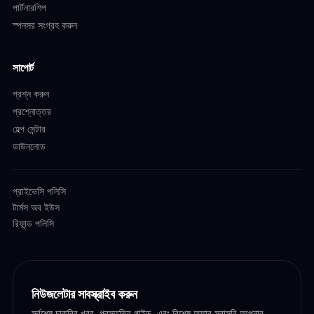
পার্টনারশিপ
স্পনসর সংগ্রহ করুন
সাপোর্ট
প্রশ্ন করুন
প্রশ্নোত্তর
হেল্প সেন্টার
ডাউনলোড
প্রাইভেসি পলিসি
টার্মস অব ইউস
রিফান্ড পলিসি
নিউজলেটার সাবস্ক্রাইব করুন
সর্বশেষ চাকরির খবর, প্রস্তুতির গাইড, এবং বিশেষ অফার সরাসরি আপনার