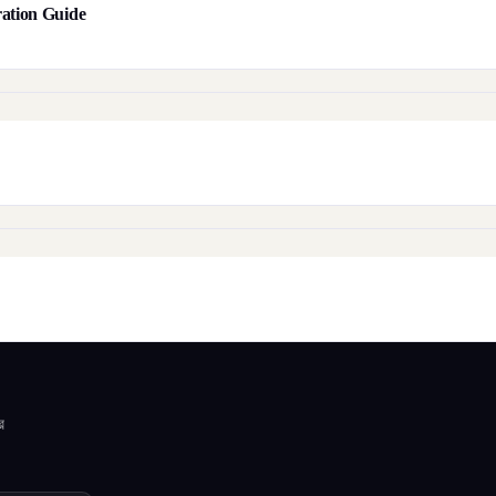
aration Guide
র