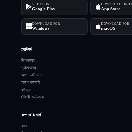
GET IT ON
DOWNLOAD ON T
Google Play
App Store
DOWNLOAD FOR
DOWNLOAD FOR
Windows
macOS
প্ল্যাটফর্ম
ফিচারসমূহ
প্যাকেজসমূহ
অ্যাপ ডাউনলোড
অ্যাপ গ্যালারি
বইসমূহ
OMR ডাউনলোড
ব্লগ ও রিসোর্স
ব্লগ