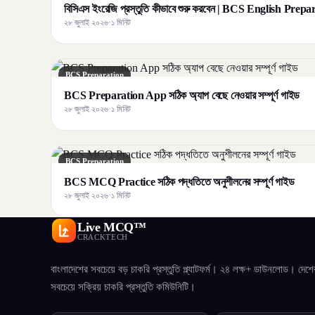
বিসিএস ইংরেজি প্রস্তুতি কীভাবে শুরু করবেন | BCS English Prep
২৮ জুলাই ২০২৬
·
১ মিনিট
BCS Preparation
BCS Preparation App সঠিক অ্যাপ বেছে নেওয়ার সম্পূর্ণ গাইড
২৮ জুলাই ২০২৬
·
১ মিনিট
BCS Preparation
BCS MCQ Practice সঠিক পদ্ধতিতে অনুশীলনের সম্পূর্ণ গাইড
২৮ জুলাই ২০২৬
·
১ মিনিট
Live MCQ™
CRACKTECH
বাংলাদেশের সবচেয়ে বড় চাকরি প্রস্তুতি প্ল্যাটফর্ম। ২৪ লক্ষ+ ডাউনলোড। দেশে
সবচেয়ে সক্রিয় চাকরি প্রস্তুতি কমিউনিটি।