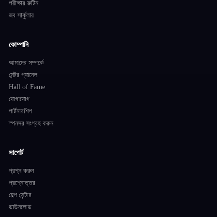
পরীক্ষার রুটিন
জব সার্কুলার
কোম্পানি
আমাদের সম্পর্কে
মেন্টর প্যানেল
Hall of Fame
যোগাযোগ
পার্টনারশিপ
স্পনসর সংগ্রহ করুন
সাপোর্ট
প্রশ্ন করুন
প্রশ্নোত্তর
হেল্প সেন্টার
ডাউনলোড