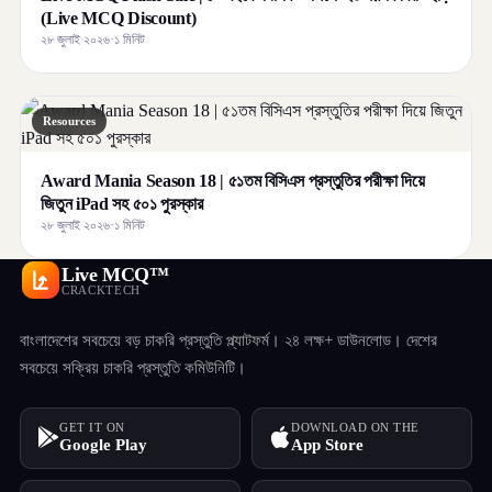
(Live MCQ Discount)
২৮ জুলাই ২০২৬
·
১ মিনিট
Resources
Award Mania Season 18 | ৫১তম বিসিএস প্রস্তুতির পরীক্ষা দিয়ে
জিতুন iPad সহ ৫০১ পুরস্কার
২৮ জুলাই ২০২৬
·
১ মিনিট
Live MCQ™
CRACKTECH
বাংলাদেশের সবচেয়ে বড় চাকরি প্রস্তুতি প্ল্যাটফর্ম। ২৪ লক্ষ+ ডাউনলোড। দেশের
সবচেয়ে সক্রিয় চাকরি প্রস্তুতি কমিউনিটি।
GET IT ON
DOWNLOAD ON THE
Google Play
App Store