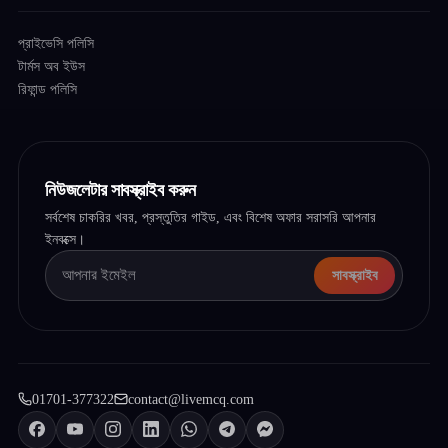
প্রাইভেসি পলিসি
টার্মস অব ইউস
রিফান্ড পলিসি
নিউজলেটার সাবস্ক্রাইব করুন
সর্বশেষ চাকরির খবর, প্রস্তুতির গাইড, এবং বিশেষ অফার সরাসরি আপনার
ইনবক্সে।
সাবস্ক্রাইব
01701-377322
contact@livemcq.com