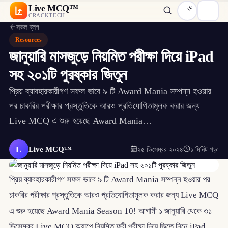
Live MCQ™
CRACKTECH
সকল ব্লগ
Resources
জানুয়ারি মাসজুড়ে নিয়মিত পরীক্ষা দিয়ে iPad
সহ ২০১টি পুরষ্কার জিতুন
প্রিয় ব্যাবহারকারীগণ সফল ভাবে ৯ টি Award Mania সম্পন্ন হওয়ার
পর চাকরির পরীক্ষার প্রস্তুতিকে আরও প্রতিযোগিতামূলক করার জন্য
Live MCQ এ শুরু হয়েছে Award Mania…
L
Live MCQ™
২৫ ডিসেম্বর ২০২৪
১ মিনিট পড়া
প্রিয় ব্যাবহারকারীগণ সফল ভাবে ৯ টি Award Mania সম্পন্ন হওয়ার পর
চাকরির পরীক্ষার প্রস্তুতিকে আরও প্রতিযোগিতামূলক করার জন্য Live MCQ
এ শুরু হয়েছে Award Mania Season 10! আগামী ১ জানুয়ারি থেকে ৩১
ডিসেম্বর Live MCQ অ্যাপে নিয়মিত ফ্রী পরীক্ষা দিয়ে জিতে নিনে iPad,