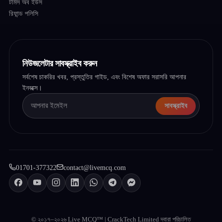
টার্মস অব ইউস
রিফান্ড পলিসি
নিউজলেটার সাবস্ক্রাইব করুন
সর্বশেষ চাকরির খবর, প্রস্তুতির গাইড, এবং বিশেষ অফার সরাসরি আপনার
ইনবক্সে।
সাবস্ক্রাইব
01701-377322
contact@livemcq.com
© ২০১৭–২০২৬ Live MCQ™ | CrackTech Limited দ্বারা পরিচালিত