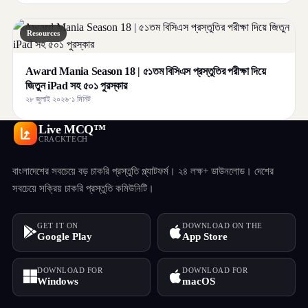
Resources
Award Mania Season 18 | ৫১তম বিসিএস প্রস্তুতির পরীক্ষা দিয়ে
জিতুন iPad সহ ৫০১ পুরস্কার
২৮ জুলাই ২০২৬
·
১ মিনিট
Live MCQ™
CRACKTECH
বাংলাদেশের সবচেয়ে বড় চাকরি প্রস্তুতি প্ল্যাটফর্ম। ২৪ লক্ষ+ ডাউনলোড। দেশের
সবচেয়ে সক্রিয় চাকরি প্রস্তুতি কমিউনিটি।
GET IT ON
DOWNLOAD ON THE
Google Play
App Store
DOWNLOAD FOR
DOWNLOAD FOR
Windows
macOS