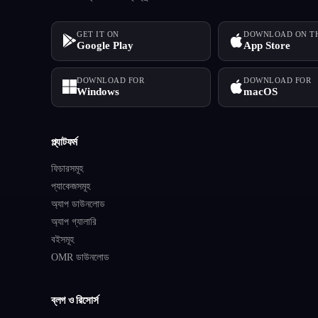
GET IT ON
DOWNLOAD ON T
Google Play
App Store
DOWNLOAD FOR
DOWNLOAD FOR
Windows
macOS
প্ল্যাটফর্ম
ফিচারসমূহ
প্যাকেজসমূহ
অ্যাপ ডাউনলোড
অ্যাপ গ্যালারি
বইসমূহ
OMR ডাউনলোড
ব্লগ ও রিসোর্স