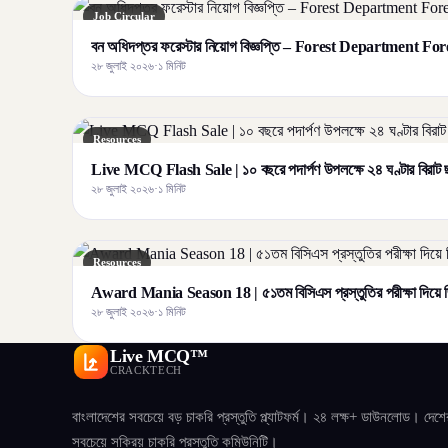
Job Circular
বন অধিদপ্তর ফরেস্টার নিয়োগ বিজ্ঞপ্তি – Forest Department F
২৮ জুলাই ২০২৬
·
১ মিনিট
Resources
Live MCQ Flash Sale | ১০ বছরে পদার্পণ উপলক্ষে ২৪ ঘণ্টার বির
২৮ জুলাই ২০২৬
·
১ মিনিট
Resources
Award Mania Season 18 | ৫১তম বিসিএস প্রস্তুতির পরীক্ষা দিয়ে জ
২৮ জুলাই ২০২৬
·
১ মিনিট
Live MCQ™
CRACKTECH
বাংলাদেশের সবচেয়ে বড় চাকরি প্রস্তুতি প্ল্যাটফর্ম। ২৪ লক্ষ+ ডাউনলোড। দেশে
সবচেয়ে সক্রিয় চাকরি প্রস্তুতি কমিউনিটি।