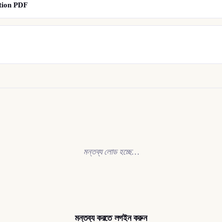
lution PDF
মন্তব্য লোড হচ্ছে…
মন্তব্য করতে লগইন করুন