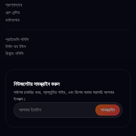
প্রশ্নোত্তর
হেল্প সেন্টার
ডাউনলোড
প্রাইভেসি পলিসি
টার্মস অব ইউস
রিফান্ড পলিসি
নিউজলেটার সাবস্ক্রাইব করুন
সর্বশেষ চাকরির খবর, প্রস্তুতির গাইড, এবং বিশেষ অফার সরাসরি আপনার
ইনবক্সে।
সাবস্ক্রাইব