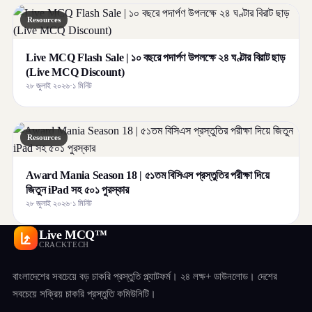
Resources
Live MCQ Flash Sale | ১০ বছরে পদার্পণ উপলক্ষে ২৪ ঘণ্টার বিরাট ছাড়
(Live MCQ Discount)
২৮ জুলাই ২০২৬
·
১ মিনিট
Resources
Award Mania Season 18 | ৫১তম বিসিএস প্রস্তুতির পরীক্ষা দিয়ে
জিতুন iPad সহ ৫০১ পুরস্কার
২৮ জুলাই ২০২৬
·
১ মিনিট
Live MCQ™
CRACKTECH
বাংলাদেশের সবচেয়ে বড় চাকরি প্রস্তুতি প্ল্যাটফর্ম। ২৪ লক্ষ+ ডাউনলোড। দেশের
সবচেয়ে সক্রিয় চাকরি প্রস্তুতি কমিউনিটি।