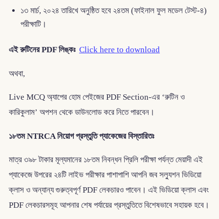
১৩ মার্চ, ২০২৪ তারিখে অনুষ্ঠিত হবে ২৪তম (ফাইনাল ফুল মডেল টেস্ট-৪)
পরীক্ষাটি।
এই রুটিনের PDF লিঙ্কঃ
Click here to download
অথবা,
Live MCQ অ্যাপের হোম পেইজের PDF Section-এর ‘রুটিন ও
কারিকুলাম’ অপশন থেকে ডাউনলোড করে নিতে পারবেন।
১৮তম NTRCA নিয়োগ প্রস্তুতি প্যাকেজের বিস্তারিতঃ
মাত্র ৩৯৮ টাকার মূল্যমানের ১৮তম নিবন্ধন প্রিলি পরীক্ষা পর্যন্ত মেয়াদী এই
প্যাকেজে উপরের ২৪টি লাইভ পরীক্ষার পাশাপাশি আপনি জব সল্যুশন ভিডিয়ো
ক্লাস ও অন্যান্য গুরুত্বপূর্ণ PDF লেকচারও পাবেন। এই ভিডিয়ো ক্লাস এবং
PDF লেকচারসমূহ আপনার শেষ পর্যায়ের প্রস্তুতিতে বিশেষভাবে সহায়ক হবে।