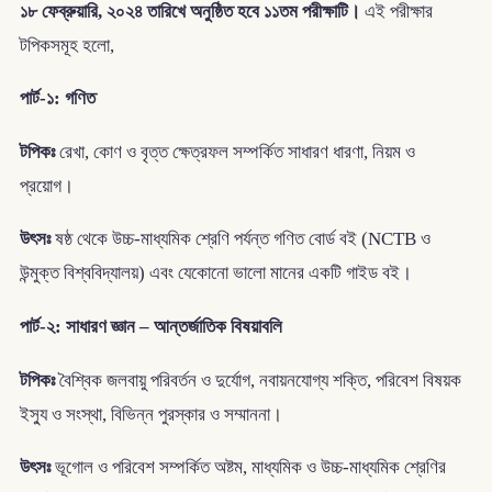
১৮ ফেব্রুয়ারি, ২০২৪ তারিখে অনুষ্ঠিত হবে ১১তম পরীক্ষাটি।
এই পরীক্ষার
টপিকসমূহ হলো,
পার্ট-১: গণিত
টপিকঃ
রেখা, কোণ ও বৃত্ত ক্ষেত্রফল সম্পর্কিত সাধারণ ধারণা, নিয়ম ও
প্রয়োগ।
উৎসঃ
ষষ্ঠ থেকে উচ্চ-মাধ্যমিক শ্রেণি পর্যন্ত গণিত বোর্ড বই (NCTB ও
উন্মুক্ত বিশ্ববিদ্যালয়) এবং যেকোনো ভালো মানের একটি গাইড বই।
পার্ট-২: সাধারণ জ্ঞান – আন্তর্জাতিক বিষয়াবলি
টপিকঃ
বৈশ্বিক জলবায়ু পরিবর্তন ও দুর্যোগ, নবায়নযোগ্য শক্তি, পরিবেশ বিষয়ক
ইস্যু ও সংস্থা, বিভিন্ন পুরস্কার ও সম্মাননা।
উৎসঃ
ভূগোল ও পরিবেশ সম্পর্কিত অষ্টম, মাধ্যমিক ও উচ্চ-মাধ্যমিক শ্রেণির