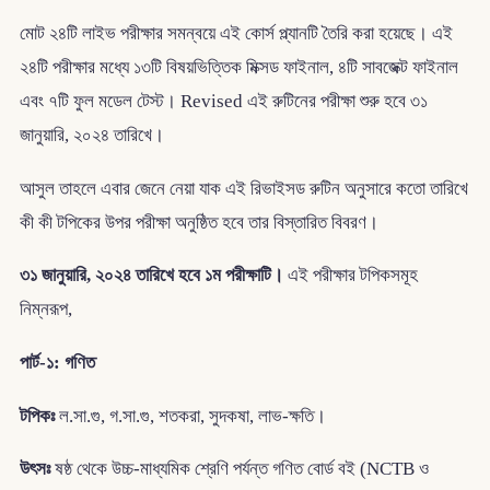
মোট ২৪টি লাইভ পরীক্ষার সমন্বয়ে এই কোর্স প্ল্যানটি তৈরি করা হয়েছে। এই
২৪টি পরীক্ষার মধ্যে ১৩টি বিষয়ভিত্তিক মিক্সড ফাইনাল, ৪টি সাবজেক্ট ফাইনাল
এবং ৭টি ফুল মডেল টেস্ট। Revised এই রুটিনের পরীক্ষা শুরু হবে ৩১
জানুয়ারি, ২০২৪ তারিখে।
আসুল তাহলে এবার জেনে নেয়া যাক এই রিভাইসড রুটিন অনুসারে কতো তারিখে
কী কী টপিকের উপর পরীক্ষা অনুষ্ঠিত হবে তার বিস্তারিত বিবরণ।
৩১ জানুয়ারি, ২০২৪ তারিখে হবে ১ম পরীক্ষাটি।
এই পরীক্ষার টপিকসমূহ
নিম্নরূপ,
পার্ট-১: গণিত
টপিকঃ
ল.সা.গু, গ.সা.গু, শতকরা, সুদকষা, লাভ-ক্ষতি।
উৎসঃ
ষষ্ঠ থেকে উচ্চ-মাধ্যমিক শ্রেণি পর্যন্ত গণিত বোর্ড বই (NCTB ও