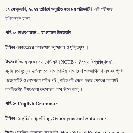
১২ ফেব্রুয়ারি, ২০২৪ তারিখে অনুষ্ঠিত হবে ৮ম পরীক্ষাটি।
এই পরীক্ষার
টপিকসমূহ হলো,
পার্ট-১: সাধারণ জ্ঞান – বাংলাদেশ বিষয়াবলি
টপিকঃ
একাত্তরের অসহযোগ আন্দোলন ও মুক্তিযুদ্ধ।
উৎসঃ
ইতিহাস সংক্রান্ত বোর্ড বই (NCTB ও উন্মুক্ত বিশ্ববিদ্যালয়),
স্বাধীনতা যুদ্ধের দলিলপত্র, বাংলাপিডিয়া বাংলাদেশ আওয়ামীলীগ সহ সংশ্লিষ্ট
ওয়েবসাইট ও যেকোনো গাইড বই (গাইড বই থেকে পড়ার ক্ষেত্রে অবশ্যই
কনফিউজিং বিষয়গুলো ক্রসচেক করে নিতে হবে)।
পার্ট-২: English Grammar
টপিকঃ
English Spelling, Synonyms and Antonyms.
উৎসঃ
প্রচলিত যেকোনো গাইড বই, High School English Grammar