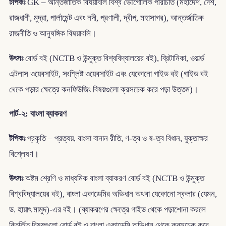
টপিকঃ
GK – আন্তর্জাতিক বিষয়াবলি বিশ্ব ভৌগোলিক পরিচিতি (মহাদেশ, দেশ,
রাজধানী, মুদ্রা, পার্লামেন্ট এবং নদী, প্রণালী, দ্বীপ, মহাসাগর), আন্তর্জাতিক
রাজনীতি ও আনুষঙ্গিক বিষয়াবলি।
উৎসঃ
বোর্ড বই (NCTB ও উন্মুক্ত বিশ্ববিদ্যালয়ের বই), ব্রিটানিকা, ওয়ার্ল্ড
এটলাস ওয়েবসাইট, সংশ্লিষ্ট ওয়েবসাইট এবং যেকোনো গাইড বই (গাইড বই
থেকে পড়ার ক্ষেত্রে কনফিউজিং বিষয়গুলো ক্রসচেক করে পড়া উত্তম)।
পার্ট-২: বাংলা ব্যাকরণ
টপিকঃ
প্রকৃতি – প্রত্যয়, বাংলা বানান রীতি, ণ-ত্ব ও ষ-ত্ব বিধান, যুক্তাক্ষর
বিশ্লেষণ।
উৎসঃ
অষ্টম শ্রেণি ও মাধ্যমিক বাংলা ব্যাকরণ বোর্ড বই (NCTB ও উন্মুক্ত
বিশ্ববিদ্যালয়ের বই), বাংলা একাডেমির অভিধান অথবা যেকোনো স্কলার (যেমন,
ড. হায়াৎ মামুদ)-এর বই। (ব্যাকরণের ক্ষেত্রে গাইড থেকে পড়াশোনা করলে
বিতর্কিত বিষয়গুলো বোর্ড বই ও বাংলা একাডেমি অভিধান থেকে ক্রসচেক করে