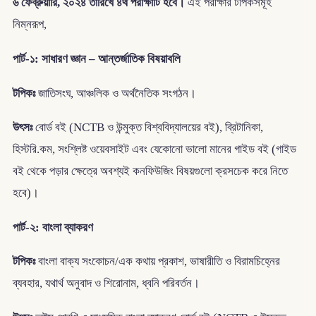
৬ ফেব্রুয়ারি, ২০২৪ তারিখে ৪র্থ পরীক্ষাটি হবে।
এই পরীক্ষার টপিকসমূহ
নিম্নরূপ,
পার্ট-১: সাধারণ জ্ঞান – আন্তর্জাতিক বিষয়াবলি
টপিকঃ
জাতিসংঘ, আঞ্চলিক ও অর্থনৈতিক সংগঠন।
উৎসঃ
বোর্ড বই (NCTB ও উন্মুক্ত বিশ্ববিদ্যালয়ের বই), ব্রিটানিকা,
হিস্টরি.কম, সংশ্লিষ্ট ওয়েবসাইট এবং যেকোনো ভালো মানের গাইড বই (গাইড
বই থেকে পড়ার ক্ষেত্রে অবশ্যই কনফিউজিং বিষয়গুলো ক্রসচেক করে নিতে
হবে)।
পার্ট-২: বাংলা ব্যাকরণ
টপিকঃ
বাংলা বাক্য সংকোচন/এক কথায় প্রকাশ, ভাষারীতি ও বিরামচিহ্নের
ব্যবহার, যথার্থ অনুবাদ ও শিরোনাম, ধ্বনি পরিবর্তন।