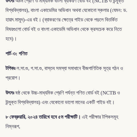
উৎসঃ
অষ্টম শ্রেণি ও মাধ্যমিক বাংলা ব্যাকরণ বোর্ড বই (NCTB ও উন্মুক্ত
বিশ্ববিদ্যালয়), বাংলা একাডেমির অভিধান অথবা যেকোনো স্কলার (যেমন: ড.
হায়াৎ মামুদ)-এর বই। (ব্যাকরণের ক্ষেত্রে গাইড থেকে পড়লে বিতর্কিত
বিষয়গুলো বোর্ড বই ও বাংলা একাডেমি অভিধান থেকে ক্রসচেক করে নিতে
হবে)।
পার্ট-৩: গণিত
টপিকঃ
ল.সা.গু, গ.সা.গু, বাস্তব সমস্যা সমাধানে বীজগাণিতিক সূত্র গঠন ও
প্রয়োগ।
উৎসঃ
ষষ্ঠ থেকে উচ্চ-মাধ্যমিক শ্রেণি পর্যন্ত গণিত বোর্ড বই (NCTB ও
উন্মুক্ত বিশ্ববিদ্যালয়) এবং যেকোনো ভালো মানের একটি গাইড বই।
৮ ফেব্রুয়ারি, ২০২৪ তারিখে হবে ৫ম পরীক্ষাটি।
এই পরীক্ষার টপিকসমূহ
নিম্নরূপ,