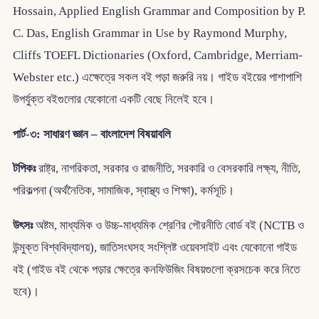
Hossain, Applied English Grammar and Composition by P.
C. Das, English Grammar in Use by Raymond Murphy,
Cliffs TOEFL Dictionaries (Oxford, Cambridge, Merriam-
Webster etc.) এক্ষেত্রে সকল বই পড়া জরুরি নয়। গাইড বইয়ের পাশাপাশি
উপর্যুক্ত বইগুলোর যেকোনো একটি বেছে নিলেই হবে।
পার্ট-৩: সাধারণ জ্ঞান – বাংলাদেশ বিষয়াবলি
টপিকঃ
রাষ্ট্র, নাগরিকতা, সরকার ও রাজনীতি, সরকারি ও বেসরকারি লক্ষ্য, নীতি,
পরিকল্পনা (অর্থনৈতিক, সামাজিক, স্বাস্থ্য ও শিক্ষা), কর্মসূচি।
উৎসঃ
অষ্টম, মাধ্যমিক ও উচ্চ-মাধ্যমিক শ্রেণির পৌরনীতি বোর্ড বই (NCTB ও
উন্মুক্ত বিশ্ববিদ্যালয়), জাতিসংঘসহ সংশ্লিষ্ট ওয়েবসাইট এবং যেকোনো গাইড
বই (গাইড বই থেকে পড়ার ক্ষেত্রে কনফিউজিং বিষয়গুলো ক্রসচেক করে নিতে
হবে)।