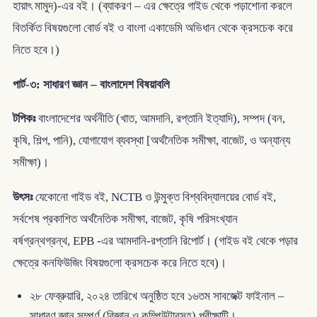
হায়াৎ মামুদ)-এর বই। (ব্যাকরণ – এর ক্ষেত্রে গাইড থেকে পড়াশোনা করলে
বিতর্কিত বিষয়গুলো বোর্ড বই ও বাংলা একাডেমি অভিধান থেকে ক্রসচেক করে
নিতে হবে।)
পার্ট-৩: সাধারণ জ্ঞান – বাংলাদেশ বিষয়াবলি
টপিকঃ
বাংলাদেশের অর্থনীতি (খাত, আমদানি, রপ্তানি ইত্যাদি), সম্পদ (বন,
কৃষি, শিল্প, পানি), যোগাযোগ ব্যবস্থা [অর্থনৈতিক সমীক্ষা, বাজেট, ও অন্যান্য
সমীক্ষা)।
উৎসঃ
যেকোনো গাইড বই, NCTB ও উন্মুক্ত বিশ্ববিদ্যালয়ের বোর্ড বই,
সর্বশেষ প্রকাশিত অর্থনৈতিক সমীক্ষা, বাজেট, কৃষি পরিসংখ্যান
বর্ষগ্রন্থগ্রন্থ, EPB -এর আমদানি-রপ্তানি রিপোর্ট। (গাইড বই থেকে পড়ার
ক্ষেত্রে কনফিউজিং বিষয়গুলো ক্রসচেক করে নিতে হবে)।
২৮ ফেব্রুয়ারি, ২০২৪ তারিখে অনুষ্ঠিত হবে ১৬তম সাবজেক্ট ফাইনাল –
সাধারণ জ্ঞান সম্পূর্ণ (বিজ্ঞান ও কম্পিউটারসহ) পরীক্ষাটি।