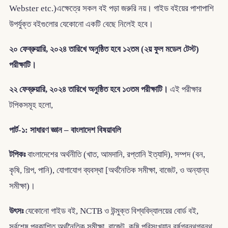
Webster etc.)এক্ষেত্রে সকল বই পড়া জরুরি নয়। গাইড বইয়ের পাশাপাশি
উপর্যুক্ত বইগুলোর যেকোনো একটি বেছে নিলেই হবে।
২০ ফেব্রুয়ারি, ২০২৪ তারিখে অনুষ্ঠিত হবে ১২তম (২য় ফুল মডেল টেস্ট)
পরীক্ষাটি।
২২ ফেব্রুয়ারি, ২০২৪ তারিখে অনুষ্ঠিত হবে ১৩তম পরীক্ষাটি।
এই পরীক্ষার
টপিকসমূহ হলো,
পার্ট-১: সাধারণ জ্ঞান – বাংলাদেশ বিষয়াবলি
টপিকঃ
বাংলাদেশের অর্থনীতি (খাত, আমদানি, রপ্তানি ইত্যাদি), সম্পদ (বন,
কৃষি, শিল্প, পানি), যোগাযোগ ব্যবস্থা [অর্থনৈতিক সমীক্ষা, বাজেট, ও অন্যান্য
সমীক্ষা)।
উৎসঃ
যেকোনো গাইড বই, NCTB ও উন্মুক্ত বিশ্ববিদ্যালয়ের বোর্ড বই,
সর্বশেষ প্রকাশিত অর্থনৈতিক সমীক্ষা, বাজেট, কৃষি পরিসংখ্যান বর্ষগ্রন্থগ্রন্থ,