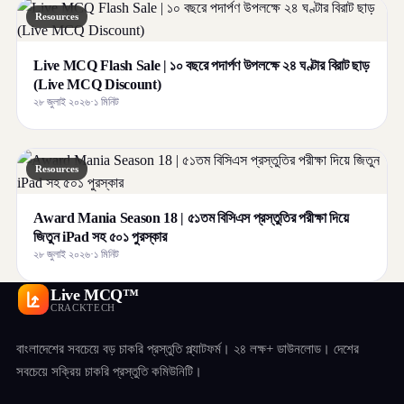
Resources
Live MCQ Flash Sale | ১০ বছরে পদার্পণ উপলক্ষে ২৪ ঘণ্টার বিরাট ছাড়
(Live MCQ Discount)
২৮ জুলাই ২০২৬
·
১ মিনিট
Resources
Award Mania Season 18 | ৫১তম বিসিএস প্রস্তুতির পরীক্ষা দিয়ে
জিতুন iPad সহ ৫০১ পুরস্কার
২৮ জুলাই ২০২৬
·
১ মিনিট
Live MCQ™
CRACKTECH
বাংলাদেশের সবচেয়ে বড় চাকরি প্রস্তুতি প্ল্যাটফর্ম। ২৪ লক্ষ+ ডাউনলোড। দেশের
সবচেয়ে সক্রিয় চাকরি প্রস্তুতি কমিউনিটি।