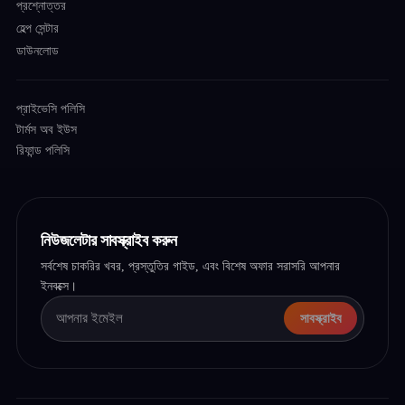
প্রশ্নোত্তর
হেল্প সেন্টার
ডাউনলোড
প্রাইভেসি পলিসি
টার্মস অব ইউস
রিফান্ড পলিসি
নিউজলেটার সাবস্ক্রাইব করুন
সর্বশেষ চাকরির খবর, প্রস্তুতির গাইড, এবং বিশেষ অফার সরাসরি আপনার
ইনবক্সে।
সাবস্ক্রাইব