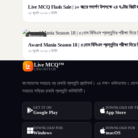
Live MCQ Flash Sale | ১০ বছরে পদার্পণ উপলক্ষে ২৪ ঘণ্টার বির
২৮ জুলাই ২০২৬
·
১ মিনিট
Resources
Award Mania Season 18 | ৫১তম বিসিএস প্রস্তুতির পরীক্ষা দিয়ে জ
২৮ জুলাই ২০২৬
·
১ মিনিট
Live MCQ™
CRACKTECH
বাংলাদেশের সবচেয়ে বড় চাকরি প্রস্তুতি প্ল্যাটফর্ম। ২৪ লক্ষ+ ডাউনলোড। দেশে
সবচেয়ে সক্রিয় চাকরি প্রস্তুতি কমিউনিটি।
GET IT ON
DOWNLOAD ON T
Google Play
App Store
DOWNLOAD FOR
DOWNLOAD FOR
Windows
macOS