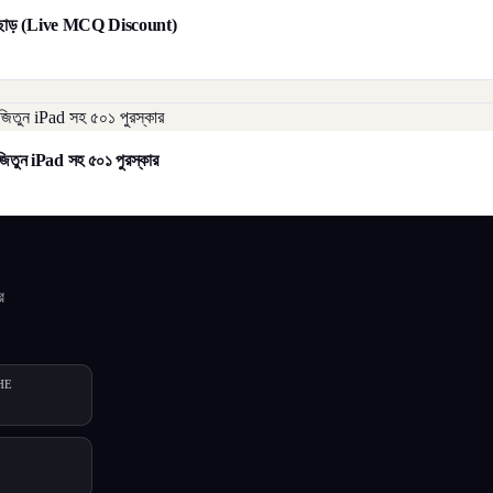
াট ছাড় (Live MCQ Discount)
িতুন iPad সহ ৫০১ পুরস্কার
র
HE