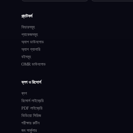
প্ল্যাটফর্ম
ফিচারসমূহ
প্যাকেজসমূহ
অ্যাপ ডাউনলোড
অ্যাপ গ্যালারি
বইসমূহ
OMR ডাউনলোড
ব্লগ ও রিসোর্স
ব্লগ
রিসোর্স লাইব্রেরি
PDF লাইব্রেরি
ভিডিয়ো সিরিজ
পরীক্ষার রুটিন
জব সার্কুলার