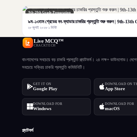
9th-20th Grade Preparation
৯ম–১৩তম গ্রেডের নন-ক্যাডার চাকরির প্রস্তুতি শুরু করুন | 9th-1
২৮ জুলাই ২০২৬
·
১ মিনিট
Live MCQ™
CRACKTECH
বাংলাদেশের সবচেয়ে বড় চাকরি প্রস্তুতি প্ল্যাটফর্ম। ২৪ লক্ষ+ ডাউনলোড। দেশে
সবচেয়ে সক্রিয় চাকরি প্রস্তুতি কমিউনিটি।
GET IT ON
DOWNLOAD ON T
Google Play
App Store
DOWNLOAD FOR
DOWNLOAD FOR
Windows
macOS
প্ল্যাটফর্ম