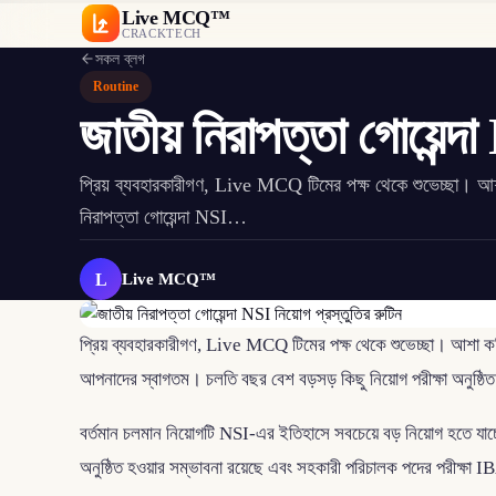
Live MCQ™
CRACKTECH
সকল ব্লগ
Routine
জাতীয় নিরাপত্তা গোয়েন্দ
প্রিয় ব্যবহারকারীগণ, Live MCQ টিমের পক্ষ থেকে শুভেচ্ছা।
নিরাপত্তা গোয়েন্দা NSI…
L
Live MCQ™
প্রিয় ব্যবহারকারীগণ, Live MCQ টিমের পক্ষ থেকে শুভেচ্ছা। আশা কর
আপনাদের স্বাগতম। চলতি বছর বেশ বড়সড় কিছু নিয়োগ পরীক্ষা অনুষ্ঠিত 
বর্তমান চলমান নিয়োগটি NSI-এর ইতিহাসে সবচেয়ে বড় নিয়োগ হতে যাচ
অনুষ্ঠিত হওয়ার সম্ভাবনা রয়েছে এবং সহকারী পরিচালক পদের পরীক্ষা I