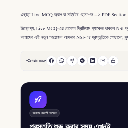
এছাড়া Live MCQ অ্যাপ বা সাইটের হোমপেজ --> PDF Section --> র
উল্লেখ্য, Live MCQ-এর যেকোন প্রিমিয়াম প্যাকেজ থাকলে NSI প্রস্ত
আমাদের এই নতুন আয়োজন আপনার NSI-এর প্রস্তুতিকে গোছানো, সুন্দর ও
শেয়ার করুন:
আপনার পরবর্তী পদক্ষেপ
প্রস্তুতি শুরু করার সময় এখনই