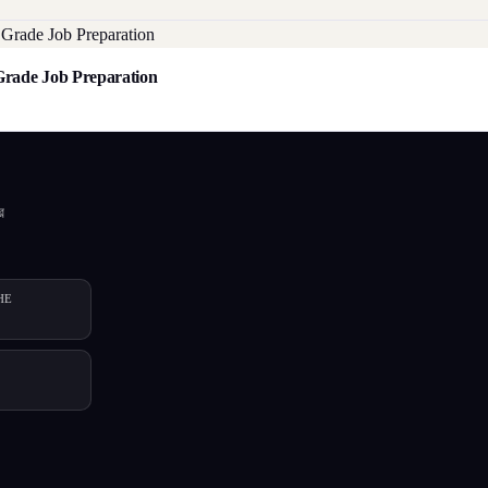
3th Grade Job Preparation
র
HE