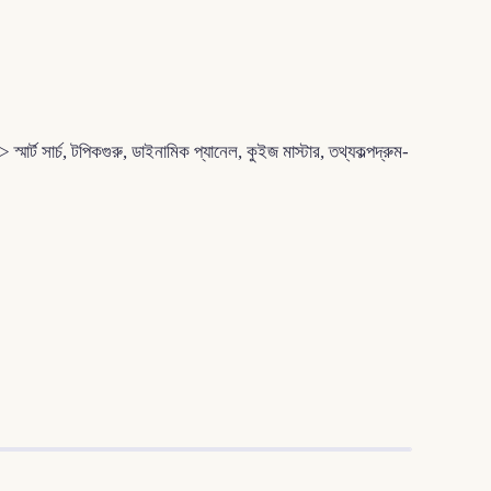
সার্চ, টপিকগুরু, ডাইনামিক প্যানেল, কুইজ মাস্টার, তথ্যকল্পদ্রুম-