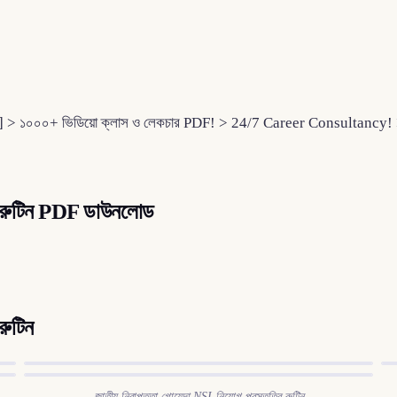
হ] > ১০০০+ ভিডিয়ো ক্লাস ও লেকচার PDF! > 24/7 Career Consultancy! > স্মার্ট 
তির রুটিন PDF ডাউনলোড
রুটিন
জাতীয় নিরাপত্তা গোয়েন্দা NSI নিয়োগ প্রস্তুতির রুটিন