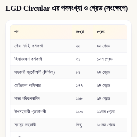
LGD Circular এর
পদসংখ্যা ও গ্রেড (সংক্ষেপে)
পদ
সংখ্যা
গ্রেড
পৌর নির্বাহী কর্মকর্তা
২৬
৯ম গ্রেড
হিসাবরক্ষণ কর্মকর্তা
৩১
১০ম গ্রেড
সহকারী প্রকৌশলী (সিভিল)
৮৪
৯ম গ্রেড
মেডিকেল অফিসার
১৭৭
৯ম গ্রেড
শহর পরিকল্পনাবিদ
১৬৮
৯ম গ্রেড
উপসহকারী প্রকৌশলী
১৩৬
১১তম গ্রেড
স্বাস্থ্য সহকারী
কিছু
১৩তম গ্রেড