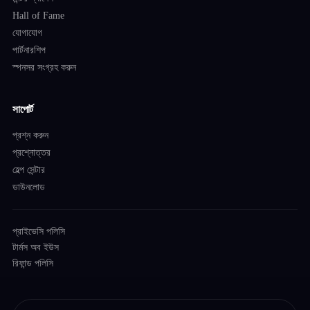
Hall of Fame
যোগাযোগ
পার্টনারশিপ
স্পনসর সংগ্রহ করুন
সাপোর্ট
প্রশ্ন করুন
প্রশ্নোত্তর
হেল্প সেন্টার
ডাউনলোড
প্রাইভেসি পলিসি
টার্মস অব ইউস
রিফান্ড পলিসি