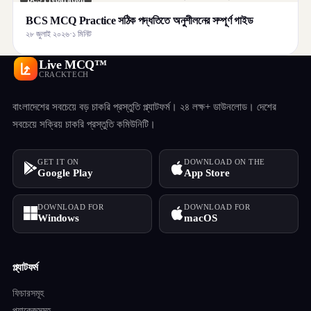
BCS MCQ Practice সঠিক পদ্ধতিতে অনুশীলনের সম্পূর্ণ গাইড
২৮ জুলাই ২০২৬
·
১ মিনিট
Live MCQ™
CRACKTECH
বাংলাদেশের সবচেয়ে বড় চাকরি প্রস্তুতি প্ল্যাটফর্ম। ২৪ লক্ষ+ ডাউনলোড। দেশের
সবচেয়ে সক্রিয় চাকরি প্রস্তুতি কমিউনিটি।
GET IT ON
DOWNLOAD ON THE
Google Play
App Store
DOWNLOAD FOR
DOWNLOAD FOR
Windows
macOS
প্ল্যাটফর্ম
ফিচারসমূহ
প্যাকেজসমূহ