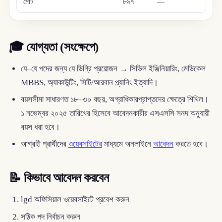
মোট
৮৯৭
—
🎓
যোগ্যতা (সংক্ষেপে)
যে–যে পদের জন্য যে ডিগ্রি প্রয়োজন → সিভিল ইঞ্জিনিয়ারিং, মেডিকেল
MBBS, অ্যাকাউন্টিং, সিটি/আরবান প্ল্যানিং ইত্যাদি।
বয়সসীমা সাধারণত ১৮–৩০ বছর, অগ্রাধিকারপ্রাপ্তদের ক্ষেত্রে শিথিল।
১ নভেম্বর ২০২৫ তারিখের হিসেবে আবেদনকারীর এসএসসি সনদ অনুযায়ী
বয়স ধরা হবে।
আগ্রহী প্রার্থীদের
ওয়েবসাইটের
মাধ্যমে অনলাইনে
আবেদন
করতে হবে।
📝
কিভাবে আবেদন করবেন
lgd অফিসিয়াল ওয়েবসাইটে প্রবেশ করুন
সঠিক পদ নির্বাচন করুন