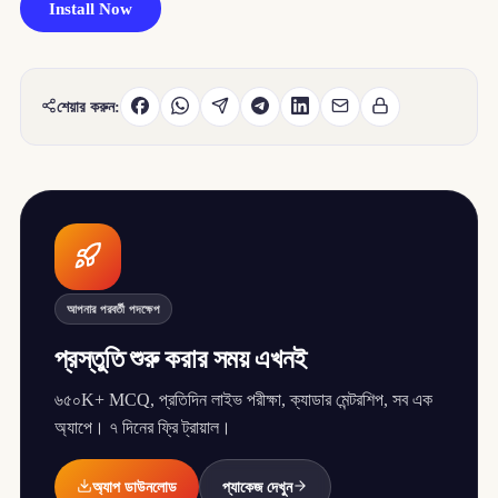
Install Now
শেয়ার করুন:
আপনার পরবর্তী পদক্ষেপ
প্রস্তুতি শুরু করার সময় এখনই
৬৫০K+ MCQ, প্রতিদিন লাইভ পরীক্ষা, ক্যাডার মেন্টরশিপ, সব এক
অ্যাপে। ৭ দিনের ফ্রি ট্রায়াল।
অ্যাপ ডাউনলোড
প্যাকেজ দেখুন