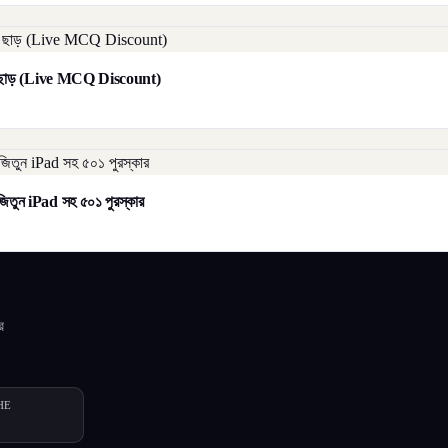
াট ছাড় (Live MCQ Discount)
িতুন iPad সহ ৫০১ পুরস্কার
র
HE