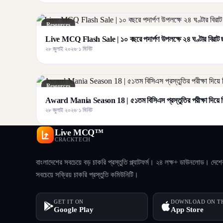
Resources
Live MCQ Flash Sale | ১০ বছরে পদার্পণ উপলক্ষে ২৪ ঘণ্টার বির
২৮ জুলাই ২০২৬
·
১ মিনিট
Resources
Award Mania Season 18 | ৫১তম বিসিএস প্রস্তুতির পরীক্ষা দিয়ে জ
২৮ জুলাই ২০২৬
·
১ মিনিট
Live MCQ™
CRACKTECH
বাংলাদেশের সবচেয়ে বড় চাকরি প্রস্তুতি প্ল্যাটফর্ম। ২৪ লক্ষ+ ডাউনলোড। দেশে
সবচেয়ে সক্রিয় চাকরি প্রস্তুতি কমিউনিটি।
GET IT ON
DOWNLOAD ON T
Google Play
App Store