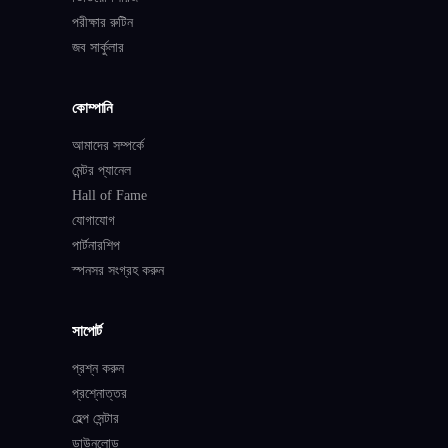
পরীক্ষার রুটিন
জব সার্কুলার
কোম্পানি
আমাদের সম্পর্কে
মেন্টর প্যানেল
Hall of Fame
যোগাযোগ
পার্টনারশিপ
স্পনসর সংগ্রহ করুন
সাপোর্ট
প্রশ্ন করুন
প্রশ্নোত্তর
হেল্প সেন্টার
ডাউনলোড