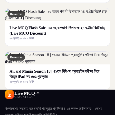
Resources
Live MCQ Flash Sale | ১০ বছরে পদার্পণ উপলক্ষে ২৪ ঘণ্টার বিরাট ছাড়
(Live MCQ Discount)
২৮ জুলাই ২০২৬
·
১ মিনিট
Resources
Award Mania Season 18 | ৫১তম বিসিএস প্রস্তুতির পরীক্ষা দিয়ে
জিতুন iPad সহ ৫০১ পুরস্কার
২৮ জুলাই ২০২৬
·
১ মিনিট
Live MCQ™
CRACKTECH
বাংলাদেশের সবচেয়ে বড় চাকরি প্রস্তুতি প্ল্যাটফর্ম। ২৪ লক্ষ+ ডাউনলোড। দেশের
সবচেয়ে সক্রিয় চাকরি প্রস্তুতি কমিউনিটি।