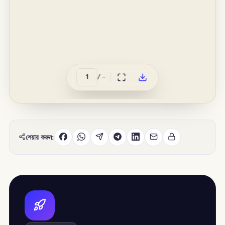
/
–
শেয়ার করুন: