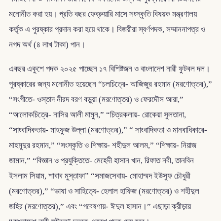
মনোনীত করা হয়। প্রতি বছর ফেব্রুয়ারি মাসে সংস্কৃতি বিষয়ক মন্ত্রণালয়
কর্তৃক এ পুরষ্কার প্রদান করা হয়ে থাকে। বিজয়ীরা স্বর্ণপদক, সম্মাননাপত্র ও
নগদ অর্থ (৪ লাখ টাকা) পান।
এবছর একুশে পদক ২০২৫ পাচ্ছেন ১৭ বিশিষ্টজন ও বাংলাদেশ নারী ফুটবল দল।
পুরষ্কারের জন্য মনোনীত হয়েছেন “চলচিত্রে- আজিজুর রহমান (মরণোত্তর),”
“সংগীতে- ওস্তাদ নীরদ বরণ বড়ুয়া (মরণোত্তর) ও ফেরদৌস আরা,”
“আলোকচিত্রে- নাসির আলী মামুন,” “চিত্রকলায়- রোকেয়া সুলতানা,
“সাংবাদিকতায়- মাহফুজ উল্লা (মরণোত্তর),” “ সাংবাদিকতা ও মানবাধিকারে-
মাহমুদুর রহমান,” “সংস্কৃতি ও শিক্ষায়- শহীদুল আলম,” “শিক্ষায়- নিয়াজ
জামান,” “বিজ্ঞান ও প্রযুক্তিতে- মেহেদী হাসান খান, রিফাত নবী, তানবিন
ইসলাম সিয়াম, শাবাব মুস্তাফা” “সমাজসেবায়- মোহাম্মদ ইউসুফ চৌধুরী
(মরণোত্তর),” “ভাষা ও সাহিত্যে- হেলাল হাফিজ (মরণোত্তর) ও শহীদুল
জহির (মরণোত্তর),” এবং “গবেষণায়- ঈদুল হাসান।” এছাড়া ক্রীড়ায়