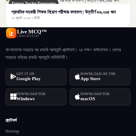
Primary Teacher Preparation
প্রাথমিক সহকারী শিক্ষক নিয়োগ পরীক্ষার ফলাফল | উত্তীর্ণ ৬৯,২৬৫ জন
২৮ জুলাই ২০২৬
·
১ মিনিট
Live MCQ™
CRACKTECH
বাংলাদেশের সবচেয়ে বড় চাকরি প্রস্তুতি প্ল্যাটফর্ম। ২৪ লক্ষ+ ডাউনলোড। দেশের
সবচেয়ে সক্রিয় চাকরি প্রস্তুতি কমিউনিটি।
GET IT ON
DOWNLOAD ON THE
Google Play
App Store
DOWNLOAD FOR
DOWNLOAD FOR
Windows
macOS
প্ল্যাটফর্ম
ফিচারসমূহ