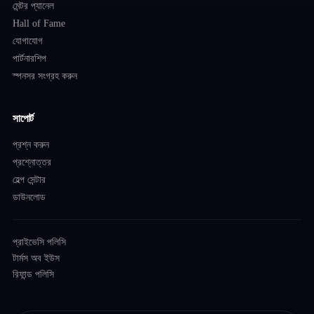
মেন্টর প্যানেল
Hall of Fame
যোগাযোগ
পার্টনারশিপ
স্পনসর সংগ্রহ করুন
সাপোর্ট
প্রশ্ন করুন
প্রশ্নোত্তর
হেল্প সেন্টার
ডাউনলোড
প্রাইভেসি পলিসি
টার্মস অব ইউস
রিফান্ড পলিসি