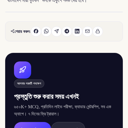
“বাংলাদেশ নারী ফুটবল” দলকে একুশে পদক দেয় হবে।
শেয়ার করুন:
আপনার পরবর্তী পদক্ষেপ
প্রস্তুতি শুরু করার সময় এখনই
৬৫০K+ MCQ, প্রতিদিন লাইভ পরীক্ষা, ক্যাডার মেন্টরশিপ, সব এক
অ্যাপে। ৭ দিনের ফ্রি ট্রায়াল।