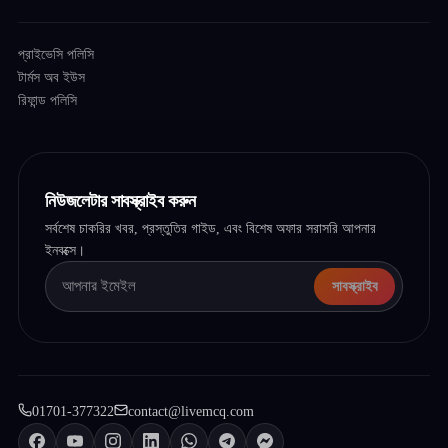
প্রাইভেসি পলিসি
টার্মস অব ইউস
রিফান্ড পলিসি
নিউজলেটার সাবস্ক্রাইব করুন
সর্বশেষ চাকরির খবর, প্রস্তুতির গাইড, এবং বিশেষ অফার সরাসরি আপনার
ইনবক্সে।
সাবস্ক্রাইব
01701-377322
contact@livemcq.com