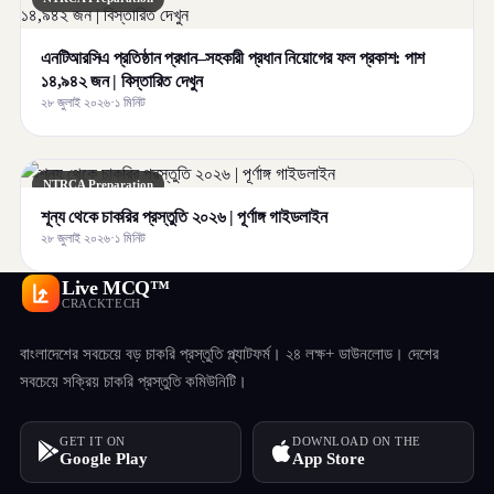
এনটিআরসিএ প্রতিষ্ঠান প্রধান–সহকারী প্রধান নিয়োগের ফল প্রকাশ: পাশ
১৪,৯৪২ জন | বিস্তারিত দেখুন
২৮ জুলাই ২০২৬
·
১ মিনিট
NTRCA Preparation
শূন্য থেকে চাকরির প্রস্তুতি ২০২৬ | পূর্ণাঙ্গ গাইডলাইন
২৮ জুলাই ২০২৬
·
১ মিনিট
Live MCQ™
CRACKTECH
বাংলাদেশের সবচেয়ে বড় চাকরি প্রস্তুতি প্ল্যাটফর্ম। ২৪ লক্ষ+ ডাউনলোড। দেশের
সবচেয়ে সক্রিয় চাকরি প্রস্তুতি কমিউনিটি।
GET IT ON
DOWNLOAD ON THE
Google Play
App Store