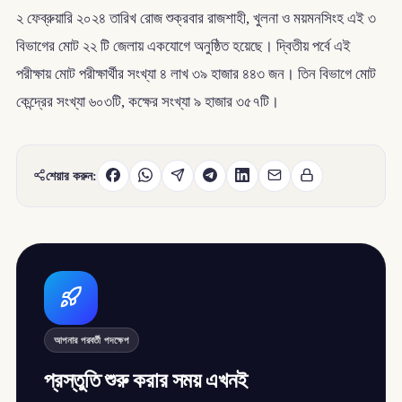
২ ফেব্রুয়ারি ২০২৪ তারিখ রোজ শুক্রবার রাজশাহী, খুলনা ও ময়মনসিংহ এই ৩
বিভাগের মোট ২২ টি জেলায় একযোগে অনুষ্ঠিত হয়েছে। দ্বিতীয় পর্বে এই
পরীক্ষায় মোট পরীক্ষার্থীর সংখ্যা ৪ লাখ ৩৯ হাজার ৪৪৩ জন। তিন বিভাগে মোট
কেন্দ্রের সংখ্যা ৬০৩টি, কক্ষের সংখ্যা ৯ হাজার ৩৫৭টি।
শেয়ার করুন:
আপনার পরবর্তী পদক্ষেপ
প্রস্তুতি শুরু করার সময় এখনই