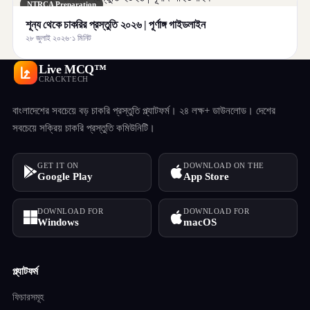
NTRCA Preparation
শূন্য থেকে চাকরির প্রস্তুতি ২০২৬ | পূর্ণাঙ্গ গাইডলাইন
২৮ জুলাই ২০২৬
·
১ মিনিট
Live MCQ™
CRACKTECH
বাংলাদেশের সবচেয়ে বড় চাকরি প্রস্তুতি প্ল্যাটফর্ম। ২৪ লক্ষ+ ডাউনলোড। দেশের
সবচেয়ে সক্রিয় চাকরি প্রস্তুতি কমিউনিটি।
GET IT ON
DOWNLOAD ON THE
Google Play
App Store
DOWNLOAD FOR
DOWNLOAD FOR
Windows
macOS
প্ল্যাটফর্ম
ফিচারসমূহ