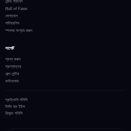
মেন্টর প্যানেল
Hall of Fame
যোগাযোগ
পার্টনারশিপ
স্পনসর সংগ্রহ করুন
সাপোর্ট
প্রশ্ন করুন
প্রশ্নোত্তর
হেল্প সেন্টার
ডাউনলোড
প্রাইভেসি পলিসি
টার্মস অব ইউস
রিফান্ড পলিসি