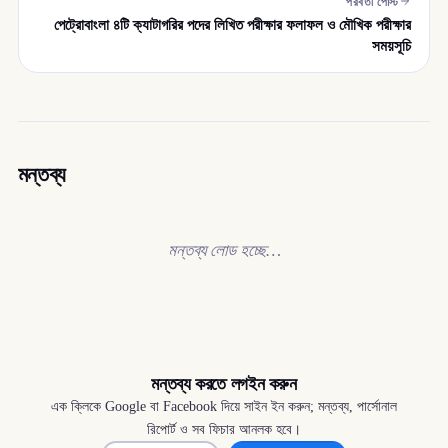
পরবর্তী পোস্ট
পেট্রোবাংলা ৪টি ক্যাটাগরির পদের লিখিত পরীক্ষার ফলাফল ও মৌখিক পরীক্ষার
সময়সূচি
মন্তব্য
মন্তব্য লোড হচ্ছে…
মন্তব্য করতে লগইন করুন
এক ক্লিকে Google বা Facebook দিয়ে সাইন ইন করুন; মন্তব্য, পার্সোনাল
রিপোর্ট ও সব ফিচার আনলক হবে।