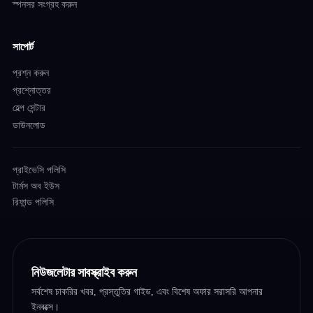
স্পনসর সংগ্রহ করুন
সাপোর্ট
প্রশ্ন করুন
প্রশ্নোত্তর
হেল্প সেন্টার
ডাউনলোড
প্রাইভেসি পলিসি
টার্মস অব ইউস
রিফান্ড পলিসি
নিউজলেটার সাবস্ক্রাইব করুন
সর্বশেষ চাকরির খবর, প্রস্তুতির গাইড, এবং বিশেষ অফার সরাসরি আপনার
ইনবক্সে।