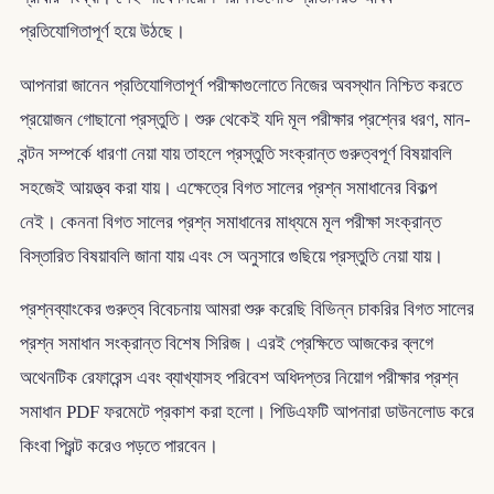
প্রতিযোগিতাপূর্ণ হয়ে উঠছে।
আপনারা জানেন প্রতিযোগিতাপূর্ণ পরীক্ষাগুলোতে নিজের অবস্থান নিশ্চিত করতে
প্রয়োজন গোছানো প্রস্তুতি। শুরু থেকেই যদি মূল পরীক্ষার প্রশ্নের ধরণ, মান-
বন্টন সম্পর্কে ধারণা নেয়া যায় তাহলে প্রস্তুতি সংক্রান্ত গুরুত্বপূর্ণ বিষয়াবলি
সহজেই আয়ত্ত্ব করা যায়। এক্ষেত্রে বিগত সালের প্রশ্ন সমাধানের বিকল্প
নেই। কেননা বিগত সালের প্রশ্ন সমাধানের মাধ্যমে মূল পরীক্ষা সংক্রান্ত
বিস্তারিত বিষয়াবলি জানা যায় এবং সে অনুসারে গুছিয়ে প্রস্তুতি নেয়া যায়।
প্রশ্নব্যাংকের গুরুত্ব বিবেচনায় আমরা শুরু করেছি বিভিন্ন চাকরির বিগত সালের
প্রশ্ন সমাধান সংক্রান্ত বিশেষ সিরিজ। এরই প্রেক্ষিতে আজকের ব্লগে
অথেনটিক রেফারেন্স এবং ব্যাখ্যাসহ পরিবেশ অধিদপ্তর নিয়োগ পরীক্ষার প্রশ্ন
সমাধান PDF ফরমেটে প্রকাশ করা হলো। পিডিএফটি আপনারা ডাউনলোড করে
কিংবা প্রিন্ট করেও পড়তে পারবেন।